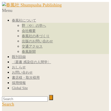
Menu
春風社について
野〈や〉の学へ
会社概要
春風社の本づくり
出版のお問い合わせ
交通アクセス
春風新聞
既刊目録
〈叢書 感染症の人間学〉
おしらせ
お問い合わせ
書店様・取次様用
採用情報
Global Site
Search