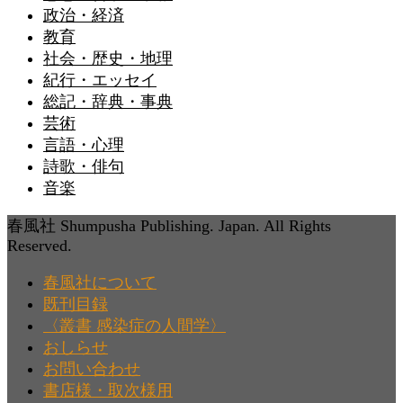
政治・経済
教育
社会・歴史・地理
紀行・エッセイ
総記・辞典・事典
芸術
言語・心理
詩歌・俳句
音楽
春風社 Shumpusha Publishing. Japan. All Rights
Reserved.
春風社について
既刊目録
〈叢書 感染症の人間学〉
おしらせ
お問い合わせ
書店様・取次様用