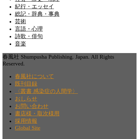
紀行・エッセイ
総記・辞典・事典
芸術
言語・心理
詩歌・俳句
音楽
春風社 Shumpusha Publishing. Japan. All Rights
Reserved.
春風社について
既刊目録
〈叢書 感染症の人間学〉
おしらせ
お問い合わせ
書店様・取次様用
採用情報
Global Site