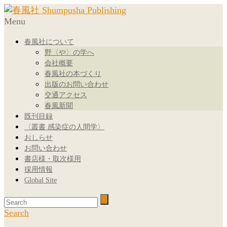
Menu
春風社について
野〈や〉の学へ
会社概要
春風社の本づくり
出版のお問い合わせ
交通アクセス
春風新聞
既刊目録
〈叢書 感染症の人間学〉
おしらせ
お問い合わせ
書店様・取次様用
採用情報
Global Site
Search