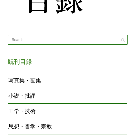
既刊目録
写真集・画集
小説・批評
工学・技術
思想・哲学・宗教