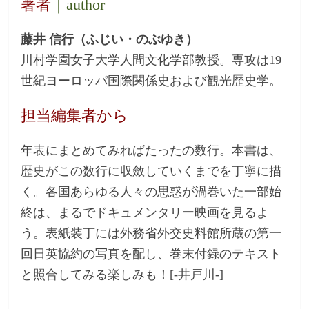
著者
｜author
藤井 信行（ふじい・のぶゆき）
川村学園女子大学人間文化学部教授。専攻は19
世紀ヨーロッパ国際関係史および観光歴史学。
担当編集者から
年表にまとめてみればたったの数行。本書は、
歴史がこの数行に収斂していくまでを丁寧に描
く。各国あらゆる人々の思惑が渦巻いた一部始
終は、まるでドキュメンタリー映画を見るよ
う。表紙装丁には外務省外交史料館所蔵の第一
回日英協約の写真を配し、巻末付録のテキスト
と照合してみる楽しみも！[-井戸川-]