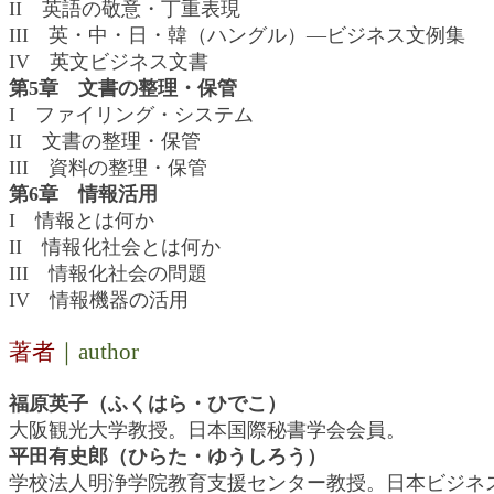
II 英語の敬意・丁重表現
III 英・中・日・韓（ハングル）―ビジネス文例集
IV 英文ビジネス文書
第5章 文書の整理・保管
I ファイリング・システム
II 文書の整理・保管
III 資料の整理・保管
第6章 情報活用
I 情報とは何か
II 情報化社会とは何か
III 情報化社会の問題
IV 情報機器の活用
著者
｜author
福原英子（ふくはら・ひでこ）
大阪観光大学教授。日本国際秘書学会会員。
平田有史郎（ひらた・ゆうしろう）
学校法人明浄学院教育支援センター教授。日本ビジネ