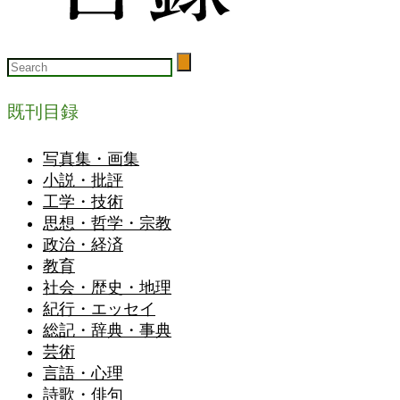
既刊目録
写真集・画集
小説・批評
工学・技術
思想・哲学・宗教
政治・経済
教育
社会・歴史・地理
紀行・エッセイ
総記・辞典・事典
芸術
言語・心理
詩歌・俳句