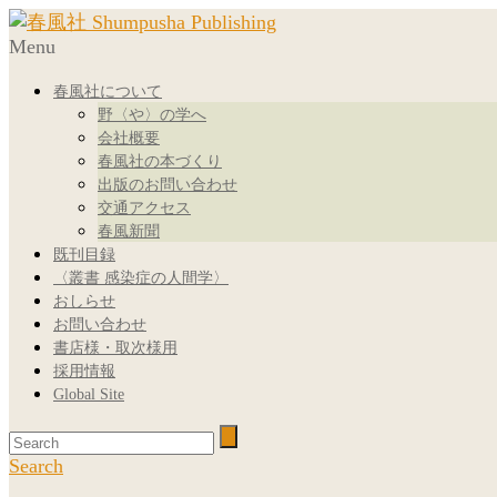
Menu
春風社について
野〈や〉の学へ
会社概要
春風社の本づくり
出版のお問い合わせ
交通アクセス
春風新聞
既刊目録
〈叢書 感染症の人間学〉
おしらせ
お問い合わせ
書店様・取次様用
採用情報
Global Site
Search