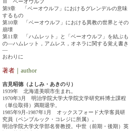
Ⅲ ベーオウルフ
第9章 「ベーオウルフ」におけるグレンデルの意味
するもの
第10章 「ベーオウルフ」における異教の世界とその
崩壊
第11章 「ハムレット」と「ベーオウルフ」を結ぶも
の―ハムレット，アムレス，オネラに関する覚え書き
―
おわりに
著者
｜author
吉見昭德（よしみ・あきのり）
1939年 北海道美唄市生まれ。
1970年3月 明治学院大学大学院文学研究科博士課程
（単位取得）満期退学。
1985年9月-1987年1月 オックスフォード大学客員研
究員（ペンブルック・コレジに所属）。
明治学院大学文学部名誉教授。中世（前期・後期）英