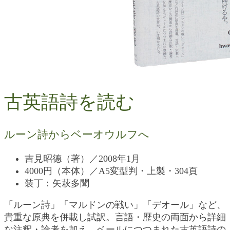
古英語詩を読む
ルーン詩からベーオウルフへ
吉見昭德（著）／2008年1月
4000円（本体）／A5変型判・上製・304頁
装丁：矢萩多聞
「ルーン詩」「マルドンの戦い」「デオール」など、
貴重な原典を併載し試訳。言語・歴史の両面から詳細
な注釈・論考を加え、ベールにつつまれた古英語詩の