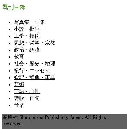
既刊目録
写真集・画集
小説・批評
工学・技術
思想・哲学・宗教
政治・経済
教育
社会・歴史・地理
紀行・エッセイ
総記・辞典・事典
芸術
言語・心理
詩歌・俳句
音楽
春風社 Shumpusha Publishing. Japan. All Rights
Reserved.