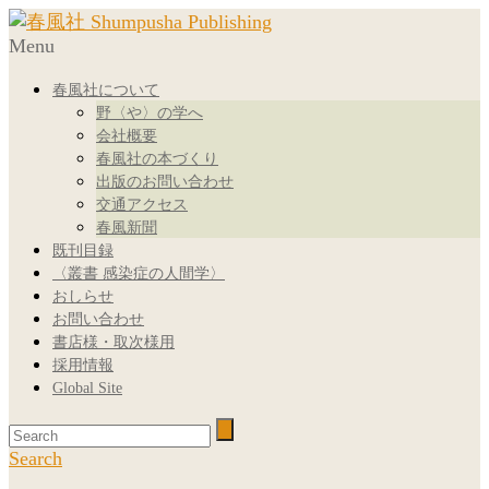
Menu
春風社について
野〈や〉の学へ
会社概要
春風社の本づくり
出版のお問い合わせ
交通アクセス
春風新聞
既刊目録
〈叢書 感染症の人間学〉
おしらせ
お問い合わせ
書店様・取次様用
採用情報
Global Site
Search