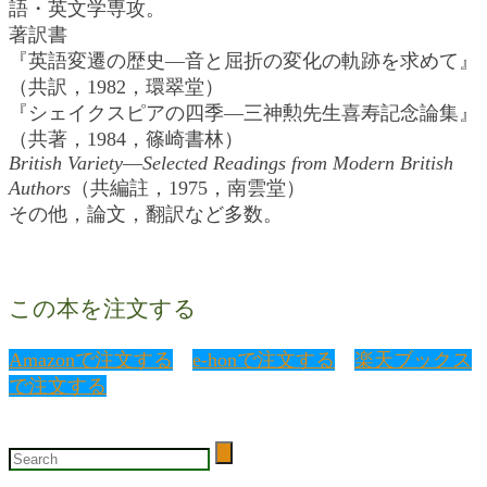
語・英文学専攻。
著訳書
『英語変遷の歴史―音と屈折の変化の軌跡を求めて』
（共訳，1982，環翠堂）
『シェイクスピアの四季―三神勲先生喜寿記念論集』
（共著，1984，篠崎書林）
British Variety―Selected Readings from Modern British
Authors
（共編註，1975，南雲堂）
その他，論文，翻訳など多数。
この本を注文する
Amazonで注文する
e-honで注文する
楽天ブックス
で注文する