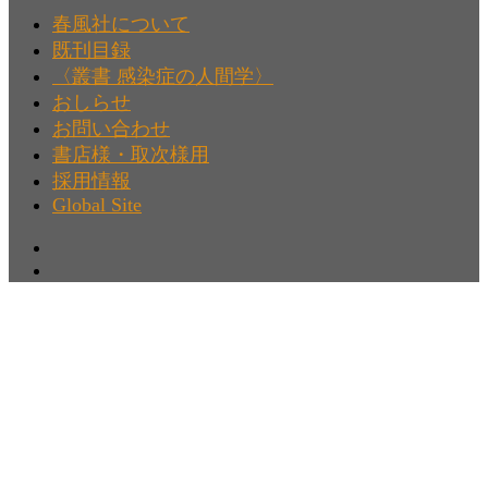
春風社について
既刊目録
〈叢書 感染症の人間学〉
おしらせ
お問い合わせ
書店様・取次様用
採用情報
Global Site