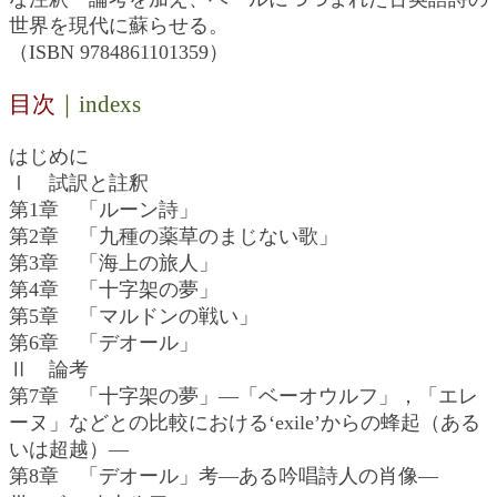
世界を現代に蘇らせる。
（ISBN 9784861101359）
目次
｜indexs
はじめに
Ⅰ 試訳と註釈
第1章 「ルーン詩」
第2章 「九種の薬草のまじない歌」
第3章 「海上の旅人」
第4章 「十字架の夢」
第5章 「マルドンの戦い」
第6章 「デオール」
Ⅱ 論考
第7章 「十字架の夢」―「ベーオウルフ」，「エレ
ーヌ」などとの比較における‘exile’からの蜂起（ある
いは超越）―
第8章 「デオール」考―ある吟唱詩人の肖像―