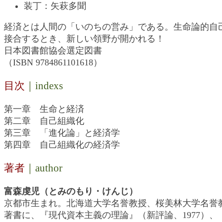
装丁：矢萩多聞
経済とは人間の「いのちの営み」である。生命論的自
接合するとき、新しい領野が開かれる！
日本図書館協会選定図書
（ISBN 9784861101618）
目次
｜indexs
第一章 生命と経済
第二章 自己組織化
第三章 「進化論」と経済学
第四章 自己組織化の経済学
著者
｜author
富森虔児（とみのもり・けんじ）
京都市生まれ。北海道大学名誉教授、桜美林大学名誉
著書に、『現代資本主義の理論』（新評論、1977）