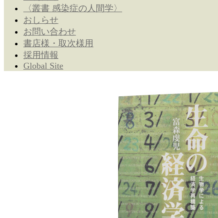
〈叢書 感染症の人間学〉
おしらせ
お問い合わせ
書店様・取次様用
採用情報
Global Site