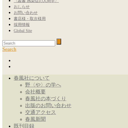
〈叢書 感染症の人間学〉
おしらせ
お問い合わせ
書店様・取次様用
採用情報
Global Site
Search
春風社について
野〈や〉の学へ
会社概要
春風社の本づくり
出版のお問い合わせ
交通アクセス
春風新聞
既刊目録