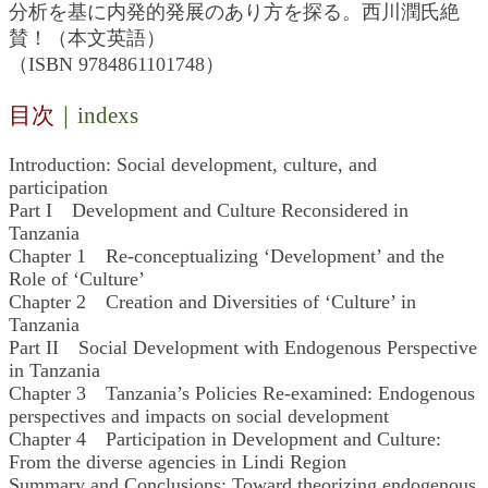
分析を基に内発的発展のあり方を探る。西川潤氏絶
賛！（本文英語）
（ISBN 9784861101748）
目次
｜indexs
Introduction: Social development, culture, and
participation
Part I Development and Culture Reconsidered in
Tanzania
Chapter 1 Re-conceptualizing ‘Development’ and the
Role of ‘Culture’
Chapter 2 Creation and Diversities of ‘Culture’ in
Tanzania
Part II Social Development with Endogenous Perspective
in Tanzania
Chapter 3 Tanzania’s Policies Re-examined: Endogenous
perspectives and impacts on social development
Chapter 4 Participation in Development and Culture:
From the diverse agencies in Lindi Region
Summary and Conclusions: Toward theorizing endogenous