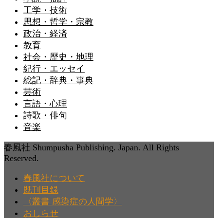
工学・技術
思想・哲学・宗教
政治・経済
教育
社会・歴史・地理
紀行・エッセイ
総記・辞典・事典
芸術
言語・心理
詩歌・俳句
音楽
春風社 Shumpusha Publishing. Japan. All Rights
Reserved.
春風社について
既刊目録
〈叢書 感染症の人間学〉
おしらせ