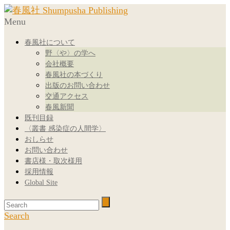
Menu
春風社について
野〈や〉の学へ
会社概要
春風社の本づくり
出版のお問い合わせ
交通アクセス
春風新聞
既刊目録
〈叢書 感染症の人間学〉
おしらせ
お問い合わせ
書店様・取次様用
採用情報
Global Site
Search