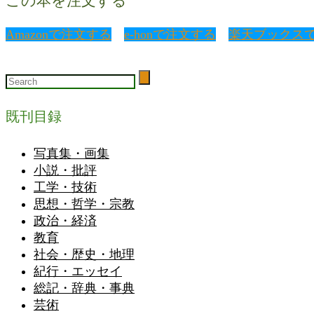
この本を注文する
Amazonで注文する
e-honで注文する
楽天ブックス
既刊目録
写真集・画集
小説・批評
工学・技術
思想・哲学・宗教
政治・経済
教育
社会・歴史・地理
紀行・エッセイ
総記・辞典・事典
芸術