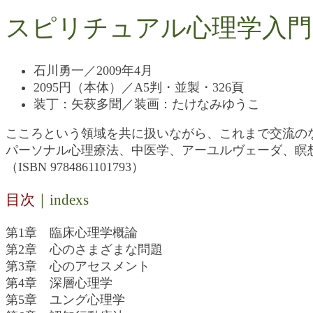
スピリチュアル心理学入門
石川勇一／2009年4月
2095円（本体）／A5判・並製・326頁
装丁：矢萩多聞／装画：たけなみゆうこ
こころという領域を共に扱いながら、これまで交流の
パーソナル心理療法、中医学、アーユルヴェーダ、瞑想
（ISBN 9784861101793）
目次
｜indexs
第1章 臨床心理学概論
第2章 心のさまざまな問題
第3章 心のアセスメント
第4章 深層心理学
第5章 ユング心理学