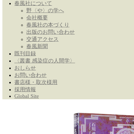
春風社について
野〈や〉の学へ
会社概要
春風社の本づくり
出版のお問い合わせ
交通アクセス
春風新聞
既刊目録
〈叢書 感染症の人間学〉
おしらせ
お問い合わせ
書店様・取次様用
採用情報
Global Site