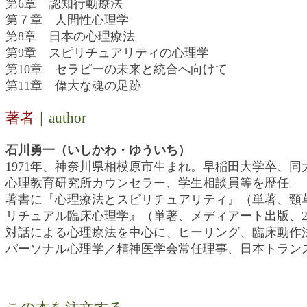
第6章 認知行動療法
第７章 人間性心理学
第8章 日本の心理療法
第9章 スピリチュアリティの心理学
第10章 セラピーの未来と統合へ向けて
第11章 偉大な魂の足跡
著者
｜author
石川勇一（いしかわ・ゆういち）
1971年、神奈川県相模原市生まれ。早稲田大学卒、
心理教育研究所カウンセラー、学生相談員等を歴任。
著書に『心理療法とスピリチュアリティ』（単著、頸草
リチュアル臨床心理学』（単著、メディアート出版、2
対話による心理療法を中心に、ヒーリング、臨床動作
パーソナル心理学／精神医学会常任理事、日本トラン