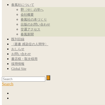
春風社について
野〈や〉の学へ
会社概要
春風社の本づくり
出版のお問い合わせ
交通アクセス
春風新聞
既刊目録
〈叢書 感染症の人間学〉
おしらせ
お問い合わせ
書店様・取次様用
採用情報
Global Site
Search