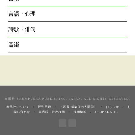
言語・心理
詩歌・俳句
音楽
春風社 SHUMPUSHA PUBLISHING. JAPAN. ALL RIGHTS RESERVED.
春風社について
既刊目録
〈叢書 感染症の人間学〉
おしらせ
お
問い合わせ
書店様・取次様用
採用情報
GLOBAL SITE