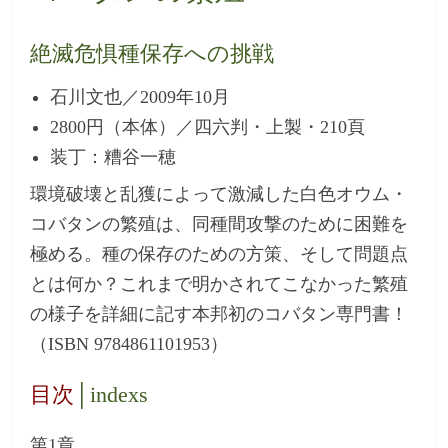
絶滅危惧種保存への挑戦
石川文也／2009年10月
2800円（本体）／四六判・上製・210頁
装丁：糟谷一穂
環境破壊と乱獲によって激減した白色オウム・
コバタンの繁殖は、同種間攻撃のために困難を
極める。種の保存のための方策、そして問題点
とは何か？これまで明かされてこなかった繁殖
の様子を詳細に記す本邦初のコバタン専門書！
（ISBN 9784861101953）
目次
│indexs
第1章