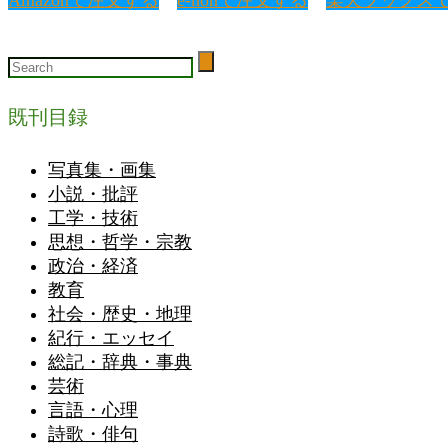
既刊目録
写真集・画集
小説・批評
工学・技術
思想・哲学・宗教
政治・経済
教育
社会・歴史・地理
紀行・エッセイ
総記・辞典・事典
芸術
言語・心理
詩歌・俳句