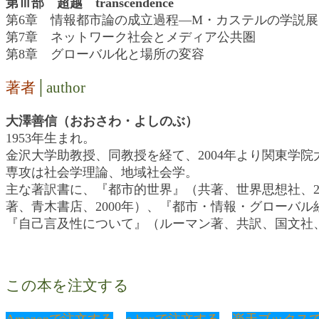
第Ⅲ部 超越 transcendence
第6章 情報都市論の成立過程―M・カステルの学説
第7章 ネットワーク社会とメディア公共圏
第8章 グローバル化と場所の変容
著者
│author
大澤善信（おおさわ・よしのぶ）
1953年生まれ。
金沢大学助教授、同教授を経て、2004年より関東学院
専攻は社会学理論、地域社会学。
主な著訳書に、『都市的世界』（共著、世界思想社、2
著、青木書店、2000年）、『都市・情報・グローバル
『自己言及性について』（ルーマン著、共訳、国文社、
この本を注文する
Amazonで注文する
e-honで注文する
楽天ブックス