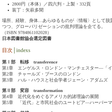
2800円（本体）／四六判・上製・332頁
装丁：矢萩多聞
場所、経験、身体…あらゆるものが〈情報〉として脱
つつ、グローバリゼーションの批判理論を企てる。
（ISBN 9784861102028）
日本図書館協会選定図書
目次
│indexs
第Ⅰ部 転移 transference
第1章 エンゲルス・ロンドン・マンチェスター―「
第2章 チャールズ・ブースのロンドン
第3章 ハル・ハウスと社会学者ジェーン・アダムズ
第Ⅱ部 変容 transformation
第4章 近代化をめぐるアメリカ的諸理論の展開
第5章 「近代」と市民社会のユートピア―ハーバー