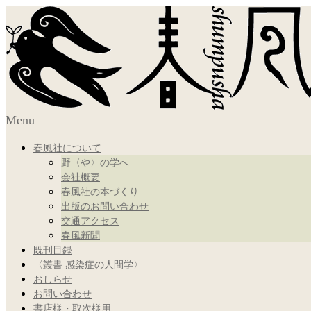
Menu
春風社について
野〈や〉の学へ
会社概要
春風社の本づくり
出版のお問い合わせ
交通アクセス
春風新聞
既刊目録
〈叢書 感染症の人間学〉
おしらせ
お問い合わせ
書店様・取次様用