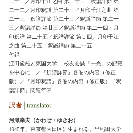
二十二／月印千江之曲 第二十二 釈譜詳節 第
二十二／月印釈譜 第二十三／月印千江之曲 第
二十三 釈譜詳節 第二十三／釈譜詳節 第二十
三／釈譜詳節 第廿三／釈譜詳節 第二十四・月
印釈譜 第二十五／釈譜詳節 第廿四／月印千江
之曲 第二十五 釈譜詳節 第二十五
付録
江田俊雄と東国大学 ―校友会誌『一光』の記載
を中心に―／『釈譜詳節』各巻の内容（修正
版）／『月印釈譜』各巻の内容（修正版）『釈
譜詳節』関連年表
訳者
│translator
河瀬幸夫（かわせ・ゆきお）
1945年、東京都大田区に生まれる。早稲田大学