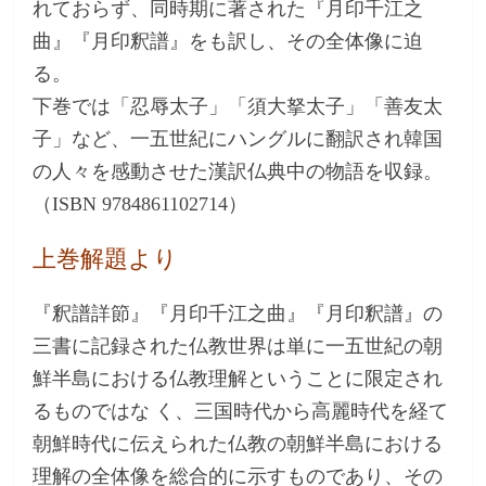
れておらず、同時期に著された『月印千江之
曲』『月印釈譜』をも訳し、その全体像に迫
る。
下巻では「忍辱太子」「須大拏太子」「善友太
子」など、一五世紀にハングルに翻訳され韓国
の人々を感動させた漢訳仏典中の物語を収録。
（ISBN 9784861102714）
上巻解題より
『釈譜詳節』『月印千江之曲』『月印釈譜』の
三書に記録された仏教世界は単に一五世紀の朝
鮮半島における仏教理解ということに限定され
るものではな く、三国時代から高麗時代を経て
朝鮮時代に伝えられた仏教の朝鮮半島における
理解の全体像を総合的に示すものであり、その