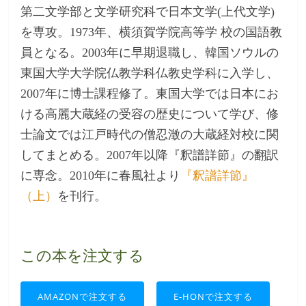
第二文学部と文学研究科で日本文学(上代文学)
を専攻。1973年、横須賀学院高等学 校の国語教
員となる。2003年に早期退職し、韓国ソウルの
東国大学大学院仏教学科仏教史学科に入学し、
2007年に博士課程修了。東国大学では日本にお
ける高麗大蔵経の受容の歴史について学び、修
士論文では江戸時代の僧忍澂の大蔵経対校に関
してまとめる。2007年以降『釈譜詳節』の翻訳
に専念。2010年に春風社より
『釈譜詳節』
（上）
を刊行。
この本を注文する
AMAZONで注文する
E-HONで注文する