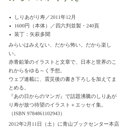
しりあがり寿／2011年12月
1600円（本体）／四六判並製・240頁
装丁：矢萩多聞
みらいはみえない、だから怖い。だから楽し
い。
赤青鉛筆のイラストと文章で、日本と世界のこ
れからをゆる～く予想。
ウェブ連載に、震災後の書き下ろしを加えてま
とめる。
『あの日からのマンガ』で話題沸騰のしりあが
り寿が放つ待望のイラスト＋エッセイ集。
（ISBN 9784861102943）
2012年2月11日（土）に青山ブックセンター本店