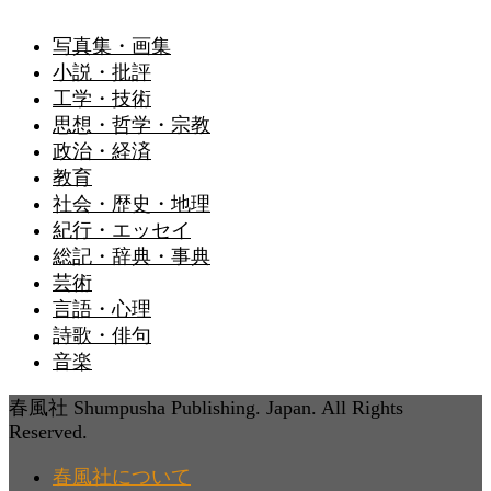
写真集・画集
小説・批評
工学・技術
思想・哲学・宗教
政治・経済
教育
社会・歴史・地理
紀行・エッセイ
総記・辞典・事典
芸術
言語・心理
詩歌・俳句
音楽
春風社 Shumpusha Publishing. Japan. All Rights
Reserved.
春風社について