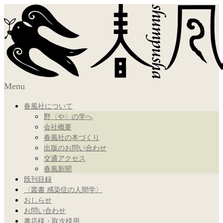
Menu
春風社について
野〈や〉の学へ
会社概要
春風社の本づくり
出版のお問い合わせ
交通アクセス
春風新聞
既刊目録
〈叢書 感染症の人間学〉
おしらせ
お問い合わせ
書店様・取次様用