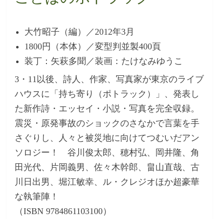
大竹昭子（編）／2012年3月
1800円（本体）／変型判並製400頁
装丁：矢萩多聞／装画：たけなみゆうこ
3・11以後、詩人、作家、写真家が東京のライブ
ハウスに「持ち寄り（ポトラック）」、発表し
た新作詩・エッセイ・小説・写真を完全収録。
震災・原発事故のショックのさなかで言葉を手
さぐりし、人々と被災地に向けてつむいだアン
ソロジー！ 谷川俊太郎、穂村弘、岡井隆、角
田光代、片岡義男、佐々木幹郎、畠山直哉、古
川日出男、堀江敏幸、ル・クレジオほか超豪華
な執筆陣！
（ISBN 9784861103100）