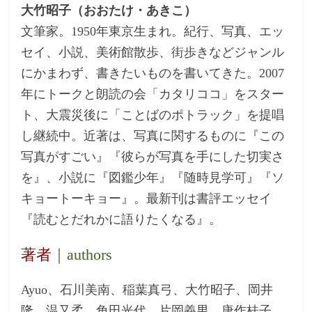
大竹昭子（おおたけ・あきこ）
文筆家。1950年東京生まれ。紀行、写真、エッ
セイ、小説、美術館散歩、街歩きなどジャンル
にかまわず、書きたいものを書いてきた。2007
年にトークと朗読の会「カタリココ」をスター
ト、大震災後に「ことばのポトラック」を提唱
し継続中。近著は、写真に関するものに『この
写真がすごい』『彼らが写真を手にした切実さ
を』、小説に『図鑑少年』『随時見学可』『ソ
キョートーキョー』。最新刊は書評エッセイ
『読むとだれかに語りたくなる』。
著者
｜authors
Ayuo、石川美南、稲葉真弓、大竹昭子、岡井
隆、温又柔、角田光代、片岡義男、唐作桂子、