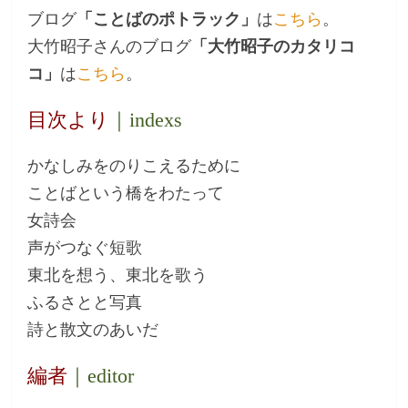
ブログ
「ことばのポトラック」
は
こちら
。
大竹昭子さんのブログ
「大竹昭子のカタリコ
コ」
は
こちら
。
目次より
｜indexs
かなしみをのりこえるために
ことばという橋をわたって
女詩会
声がつなぐ短歌
東北を想う、東北を歌う
ふるさとと写真
詩と散文のあいだ
編者
｜editor