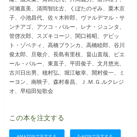
河瀨直美、清岡智比古、くぼたのぞみ、栗木京
子、小池昌代、佐々木幹郎、ヴァルデマル・サ
ンチアゴ、アツコ・バルー、レナ・ジュンタ、
管啓次郎、スズキコージ、関口裕昭、デビッ
ト・ゾペティ、高橋ブランカ、高橋睦郎、谷川
俊太郎、旦敬介、長島有里枝、畠山直哉、ピエ
ール・バルー、東直子、平田俊子、文月悠光、
古川日出男、穂村弘、堀江敏幸、閒村俊一、ミ
ーヨン、南映子、森村泰昌、Ｊ.Ｍ.Ｇ.ルクレジ
オ、早稲田短歌会
この本を注文する
AMAZONで注文する
E-HONで注文する