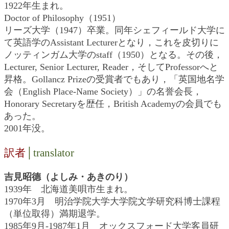
1922年生まれ。
Doctor of Philosophy（1951）
リーズ大学（1947）卒業。同年シェフィールド大学に
て英語学のAssistant Lecturerとなり，これを皮切りに
ノッティンガム大学のstaff（1950）となる。その後，
Lecturer, Senior Lecturer, Reader，そしてProfessorへと
昇格。Gollancz Prizeの受賞者でもあり，「英国地名学
会（English Place-Name Society）」の名誉会長，
Honorary Secretaryを歴任，British Academyの会員でも
あった。
2001年没。
訳者
│translator
吉見昭德（よしみ・あきのり）
1939年 北海道美唄市生まれ。
1970年3月 明治学院大学大学院文学研究科博士課程
（単位取得）満期退学。
1985年9月-1987年1月 オックスフォード大学客員研