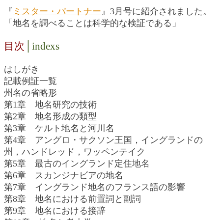
『
ミスター・パートナー
』3月号に紹介されました。
「地名を調べることは科学的な検証である」
目次
│indexs
はしがき
記載例証一覧
州名の省略形
第1章 地名研究の技術
第2章 地名形成の類型
第3章 ケルト地名と河川名
第4章 アングロ・サクソン王国，イングランドの
州，ハンドレッド，ワッペンテイク
第5章 最古のイングランド定住地名
第6章 スカンジナビアの地名
第7章 イングランド地名のフランス語の影響
第8章 地名における前置詞と副詞
第9章 地名における接辞