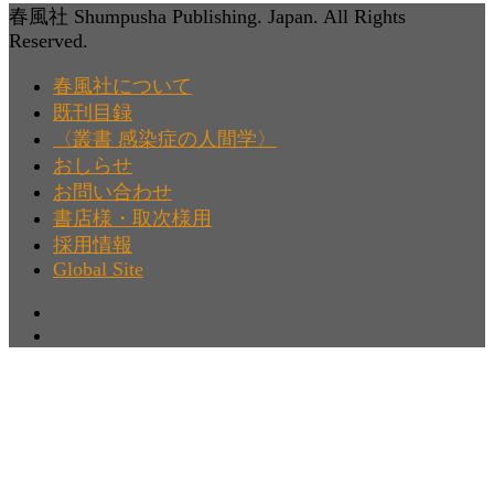
春風社 Shumpusha Publishing. Japan. All Rights
Reserved.
春風社について
既刊目録
〈叢書 感染症の人間学〉
おしらせ
お問い合わせ
書店様・取次様用
採用情報
Global Site