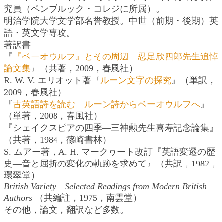
究員（ペンブルック・コレジに所属）。
明治学院大学文学部名誉教授。中世（前期・後期）英
語・英文学専攻。
著訳書
『
『ベーオウルフ』とその周辺―忍足欣四郎先生追悼
論文集
』（共著，2009，春風社）
R. W. V. エリオット著『
ルーン文字の探究
』（単訳，
2009，春風社）
『
古英語詩を読む―ルーン詩からベーオウルフへ
』
（単著，2008，春風社）
『シェイクスピアの四季―三神勲先生喜寿記念論集』
（共著，1984，篠崎書林）
S. ムアー著，A. H. マークヮート改訂『英語変遷の歴
史―音と屈折の変化の軌跡を求めて』（共訳，1982，
環翠堂）
British Variety―Selected Readings from Modern British
Authors
（共編註，1975，南雲堂）
その他，論文，翻訳など多数。