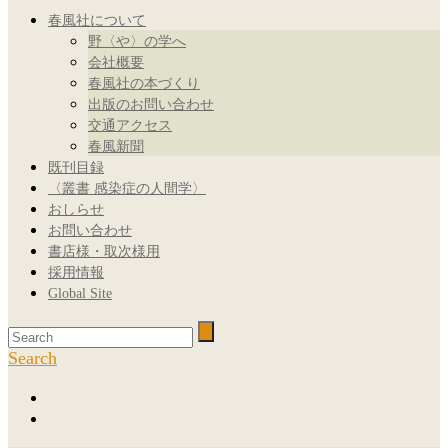
春風社について
野〈や〉の学へ
会社概要
春風社の本づくり
出版のお問い合わせ
交通アクセス
春風新聞
既刊目録
〈叢書 感染症の人間学〉
おしらせ
お問い合わせ
書店様・取次様用
採用情報
Global Site
Search