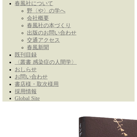
春風社について
野〈や〉の学へ
会社概要
春風社の本づくり
出版のお問い合わせ
交通アクセス
春風新聞
既刊目録
〈叢書 感染症の人間学〉
おしらせ
お問い合わせ
書店様・取次様用
採用情報
Global Site