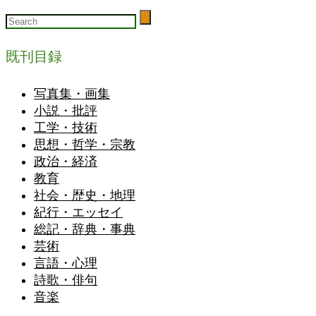
既刊目録
写真集・画集
小説・批評
工学・技術
思想・哲学・宗教
政治・経済
教育
社会・歴史・地理
紀行・エッセイ
総記・辞典・事典
芸術
言語・心理
詩歌・俳句
音楽