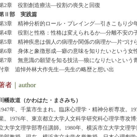
第2章 役割創造療法―役割の喪失と回復
第Ⅱ部 実践篇
第3章 精神分析的ロール・プレイング―引きこもり少
第4章 役割と性格：性格は変えられるか―分離不安の
第5章 精神疾患は個人の病理か関係の病理か―片づけ
第6章 身体と象徴形成―癖の意味を知りたいという女
第7章 無意識の願望を知る技法―狼になりたいという
付章 追悼外林大作先生―先生の略歴と想い出
著者
｜author
川幡政道（かわはた・まさみち）
1947年、千葉市生まれ。臨床心理学・精神分析専攻。1
業。1976年、東京都立大学人文科学研究科心理学専攻博
立大学文理学部専任講師。1980年、横浜市立大学文理学
学部教授。現在、横浜市立大学名誉教授、日本心理劇学