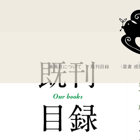
春風社について
既刊目録
〈叢書 