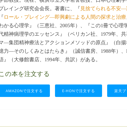
プレイング研究会会長。著書に、『
見捨てられる不安―
『
ロール・プレイング―即興劇による人間の探求と治療
わかる心理学』（三恵社、2005年）、『この1冊で心理
代精神病理学のエッセンス』（ペリカン社、1979年、
マ―集団精神療法とアクションメソッドの原点』（白揚社
憶力―そのしくみとはたらき』（誠信書房、1988年）
語』（大修館書店、1994年、共訳）がある。
この本を注文する
AMAZONで注文する
E-HONで注文する
楽天ブ