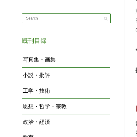
既刊目録
写真集・画集
小説・批評
工学・技術
思想・哲学・宗教
政治・経済