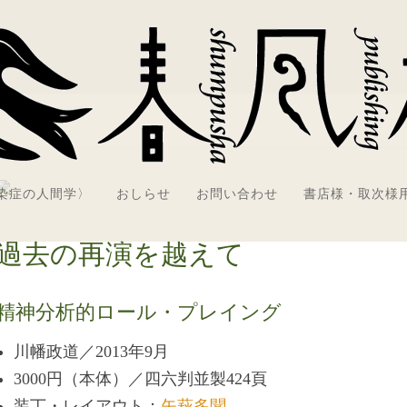
感染症の人間学〉
おしらせ
お問い合わせ
書店様・取次様
過去の再演を越えて
精神分析的ロール・プレイング
川幡政道／2013年9月
3000円（本体）／四六判並製424頁
装丁・レイアウト：
矢萩多聞