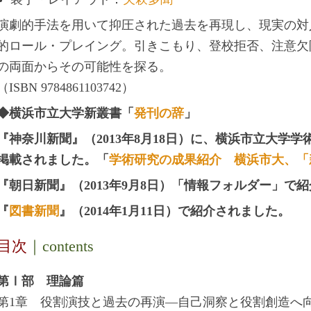
演劇的手法を用いて抑圧された過去を再現し、現実の対
的ロール・プレイング。引きこもり、登校拒否、注意欠
の両面からその可能性を探る。
（ISBN 9784861103742）
◆横浜市立大学新叢書「
発刊の辞
」
『神奈川新聞』（2013年8月18日）に、横浜市立大学
掲載されました。
「
学術研究の成果紹介 横浜市大、「
『朝日新聞』（2013年9月8日）「情報フォルダー」で
『
図書新聞
』（
2014年1月11日）で紹介されました。
目次
｜contents
第Ⅰ部 理論篇
第1章 役割演技と過去の再演―自己洞察と役割創造へ