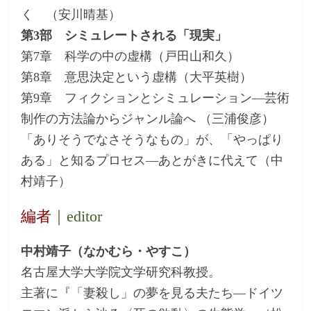
く （安川晴基）
第3部 シミュレートされる「現実」
第7章 科学の中の虚構（戸田山和久）
第8章 意思決定という虚構（大平英樹）
第9章 フィクションとシミュレーション―芸術
制作の方法論からジャンル論へ （三浦俊彦）
「ありそうでなさそうなもの」が、「やっぱり
ある」と知るプロセス―あとがきに代えて（中
村靖子）
編者
｜editor
中村靖子（なかむら・やすこ）
名古屋大学大学院文学研究科教授。
主著に『「妻殺し」の夢を見る夫たち―ドイツ