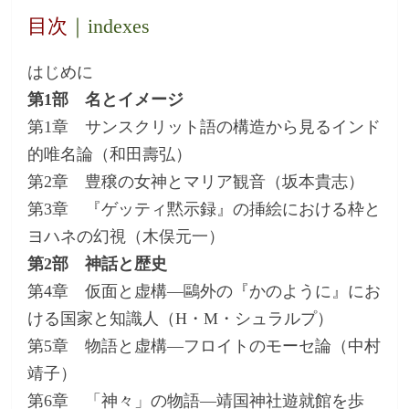
目次
｜indexes
はじめに
第1部 名とイメージ
第1章 サンスクリット語の構造から見るインド
的唯名論（和田壽弘）
第2章 豊穣の女神とマリア観音（坂本貴志）
第3章 『ゲッティ黙示録』の挿絵における枠と
ヨハネの幻視（木俣元一）
第2部 神話と歴史
第4章 仮面と虚構―鷗外の『かのように』にお
ける国家と知識人（H・M・シュラルプ）
第5章 物語と虚構―フロイトのモーセ論（中村
靖子）
第6章 「神々」の物語―靖国神社遊就館を歩