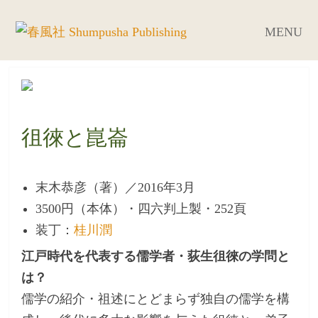
MENU
徂徠と崑崙
末木恭彦（著）／2016年3月
3500円（本体）・四六判上製・252頁
装丁：
桂川潤
江戸時代を代表する儒学者・荻生徂徠の学問と
は？
儒学の紹介・祖述にとどまらず独自の儒学を構