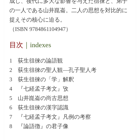
成し、後代に多大な影響を与えた徂徠と、弟子
の一人である山井崑崙。二人の思想を対比的に
捉えその核心に迫る。
（ISBN 9784861104947）
目次
｜indexes
1 荻生徂徠の論語観
2 荻生徂徠の聖人観―孔子聖人考
3 荻生徂徠の「学」解釈
4 『七経孟子考文』攷
5 山井崑崙の尚古思想
6 荻生徂徠の漢字認識
7 『七経孟子考文』凡例の考察
8 『論語徴』の君子像