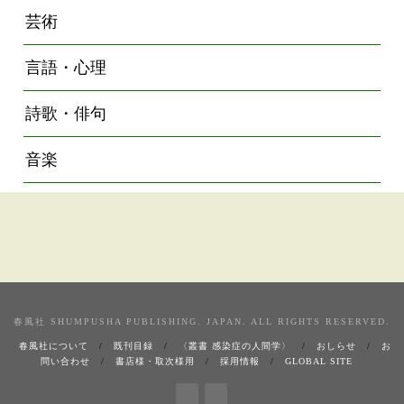
芸術
言語・心理
詩歌・俳句
音楽
春風社 SHUMPUSHA PUBLISHING. JAPAN. ALL RIGHTS RESERVED.
春風社について
既刊目録
〈叢書 感染症の人間学〉
おしらせ
お
問い合わせ
書店様・取次様用
採用情報
GLOBAL SITE