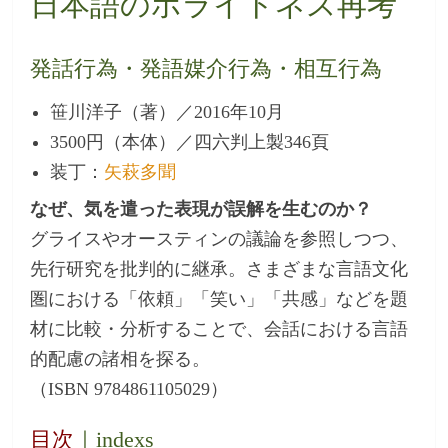
日本語のポライトネス再考
発話行為・発語媒介行為・相互行為
笹川洋子（著）／2016年10月
3500円（本体）／四六判上製346頁
装丁：
矢萩多聞
なぜ、気を遣った表現が誤解を生むのか？
グライスやオースティンの議論を参照しつつ、
先行研究を批判的に継承。さまざまな言語文化
圏における「依頼」「笑い」「共感」などを題
材に比較・分析することで、会話における言語
的配慮の諸相を探る。
（ISBN 9784861105029）
目次
｜indexs