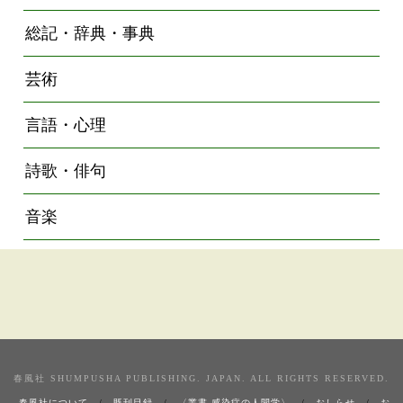
総記・辞典・事典
芸術
言語・心理
詩歌・俳句
音楽
春風社 SHUMPUSHA PUBLISHING. JAPAN. ALL RIGHTS RESERVED.
春風社について
既刊目録
〈叢書 感染症の人間学〉
おしらせ
お