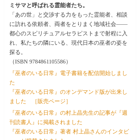
ミサマと呼ばれる霊能者たち。
「あの世」と交渉する力をもった霊能者、相談
に訪れる依頼者、両者をとりまく地域社会――
都心のスピリチュアルセラピストまで射程に入
れ、私たちの隣にいる、現代日本の巫者の姿を
探る。
（ISBN 9784861105586）
『巫者のいる日常』電子書籍を配信開始しまし
た
『巫者のいる日常』のオンデマンド版が出来し
ました
［販売ページ］
『巫者のいる日常』の村上晶先生の記事が『週
刊読書人』に掲載されました
『巫者のいる日常』著者 村上晶さんのインタビ