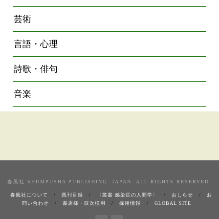
芸術
言語・心理
詩歌・俳句
音楽
春風社 SHUMPUSHA PUBLISHING. JAPAN. ALL RIGHTS RESERVED.
春風社について
既刊目録
〈叢書 感染症の人間学〉
おしらせ
お
問い合わせ
書店様・取次様用
採用情報
GLOBAL SITE