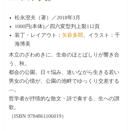
松永澄夫（著）／2018年3月
1000円(本体)／四六変型判上製112頁
装丁・レイアウト：
矢萩多聞
、イラスト：千
海博美
木立のざわめきに、生命のほとばしりが響き合
う、秋。
都会の公園。日々悩み、迷いながら生きる若い
男女の心情が、公園の池畔でゆっくり交差する
―。
哲学者が抒情的な散文・詩で奏する、生への讃
歌。
（ISBN 9784861106019）