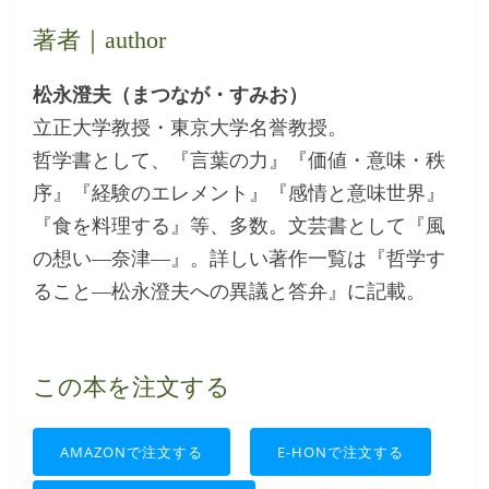
著者｜author
松永澄夫（まつなが・すみお）
立正大学教授・東京大学名誉教授。
哲学書として、『言葉の力』『価値・意味・秩
序』『経験のエレメント』『感情と意味世界』
『食を料理する』等、多数。文芸書として『風
の想い―奈津―』。詳しい著作一覧は『哲学す
ること―松永澄夫への異議と答弁』に記載。
この本を注文する
AMAZONで注文する
E-HONで注文する