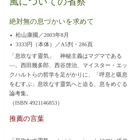
風についての省察
絶対無の息づかいを求めて
松山康國／2003年8月
3333円（本体）／A5判・286頁
「息吹なす靈気」 神秘主義はマグマである
―。西田幾多郎、西谷啓治、マイスター・エッ
クハルトらの哲学を足がかりに、「呼息と吸息
をむすぶ」息吹なす靈気へと迫る、息をめぐる
論考集。
（ISBN 4921146853）
推薦の言葉