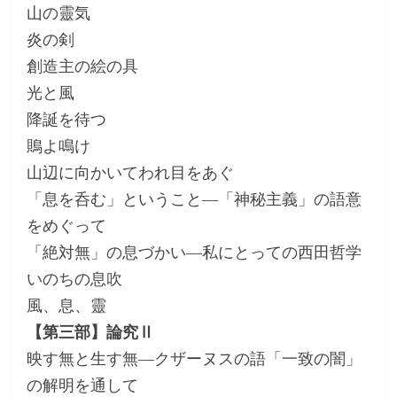
山の靈気
炎の剣
創造主の絵の具
光と風
降誕を待つ
鵙よ鳴け
山辺に向かいてわれ目をあぐ
「息を呑む」ということ―「神秘主義」の語意
をめぐって
「絶対無」の息づかい―私にとっての西田哲学
いのちの息吹
風、息、靈
【第三部】論究Ⅱ
映す無と生す無―クザーヌスの語「一致の闇」
の解明を通して