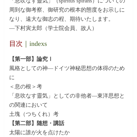
「息吹なす靈気」（spiritus spirans）についての
周到な御考察、御研究の根本的態度をお示しに
なり、遠大な御志の程、期待いたします。
―下村寅太郎（学士院会員、故人）
目次
｜indexs
【第一部】論究Ⅰ
風格としての神―ドイツ神秘思想の体得のため
に
＜息の根＞考
「息吹なす靈気」としての非他者―東洋思想と
の関連において
土塊（つちくれ）考
【第二部】随想・講話
太陽に誰が火を点けたか