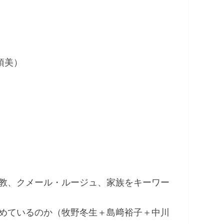
）
須美）
）
教、クメール・ルージュ、家族をキーワー
めているのか（牧野冬生＋島﨑裕子＋中川