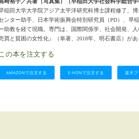
島﨑裕子／共著（写真集）（早稲田大学社会科学総合学
早稲田大学大学院アジア太平洋研究科博士課程修了。博
センター助手、日本学術振興会特別研究員（PD）、早
ー助教を経て現職。専門は、国際関係学、社会開発、人
売買と貧困の女性化』（単著、2018年、明石書店）があ
この本を注文する
AMAZONで注文する
E-HONで注文する
楽天ブ