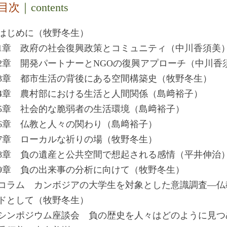
目次
｜contents
はじめに（牧野冬生）
1章 政府の社会復興政策とコミュニティ（中川香須美
2章 開発パートナーとNGOの復興アプローチ（中川香
3章 都市生活の背後にある空間構築史（牧野冬生）
4章 農村部における生活と人間関係（島﨑裕子）
5章 社会的な脆弱者の生活環境（島﨑裕子）
6章 仏教と人々の関わり（島﨑裕子）
7章 ローカルな祈りの場（牧野冬生）
8章 負の遺産と公共空間で想起される感情（平井伸治
9章 負の出来事の分析に向けて（牧野冬生）
コラム カンボジアの大学生を対象とした意識調査―仏
ドとして（牧野冬生）
シンポジウム座談会 負の歴史を人々はどのように見つ