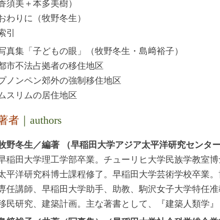
香須美＋本多美樹）
おわりに（牧野冬生）
索引
写真集「子どもの眼」（牧野冬生・島﨑裕子）
都市不法占拠者の移住地区
プノンペン郊外の強制移住地区
ムスリムの居住地区
著者
｜authors
牧野冬生／編著 （早稲田大学アジア太平洋研究センタ
早稲田大学理工学部卒業。チューリヒ大学民族学教室博
太平洋研究科博士課程修了。早稲田大学芸術学校卒業。
専任講師、早稲田大学助手、助教、駒沢女子大学特任准
移民研究、建築計画。主な著書として、『建築人類学』（