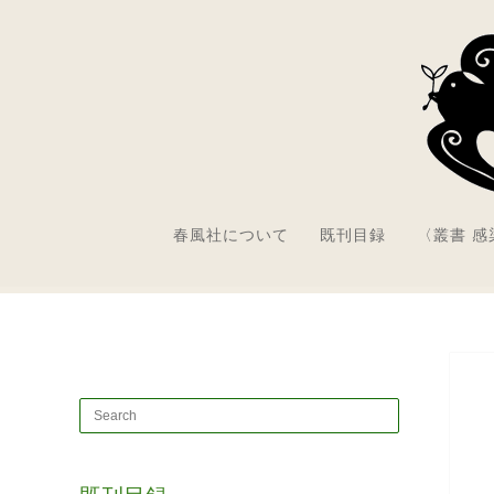
春風社について
既刊目録
〈叢書 