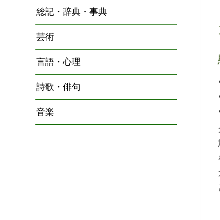
総記・辞典・事典
芸術
言語・心理
詩歌・俳句
音楽