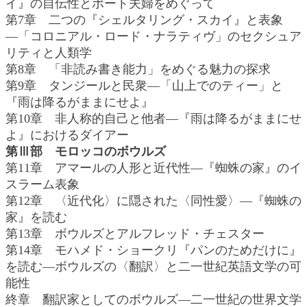
イ』の自伝性とポート夫婦をめぐって
第7章 二つの『シェルタリング・スカイ』と表象
―「コロニアル・ロード・ナラティヴ」のセクシュア
リティと人類学
第8章 「非読み書き能力」をめぐる魅力の探求
第9章 タンジールと民衆―「山上でのティー」と
『雨は降るがままにせよ』
第10章 非人称的自己と他者―『雨は降るがままにせ
よ』におけるダイアー
第Ⅲ部 モロッコのボウルズ
第11章 アマールの人形と近代性―『蜘蛛の家』のイ
スラーム表象
第12章 〈近代化〉に隠された〈同性愛〉―『蜘蛛の
家』を読む
第13章 ボウルズとアルフレッド・チェスター
第14章 モハメド・ショークリ『パンのためだけに』
を読む―ボウルズの〈翻訳〉と二一世紀英語文学の可
能性
終章 翻訳家としてのボウルズ―二一世紀の世界文学