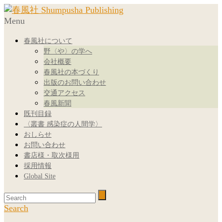
Menu
春風社について
野〈や〉の学へ
会社概要
春風社の本づくり
出版のお問い合わせ
交通アクセス
春風新聞
既刊目録
〈叢書 感染症の人間学〉
おしらせ
お問い合わせ
書店様・取次様用
採用情報
Global Site
Search