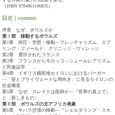
（ISBN 9784861106835）
目次｜contents
序章 なぜ、ボウルズか
第Ⅰ部 移動するボウルズ
第1章 抑圧・空想・移動―フレッチャリズム、スプ
リング・フィールド、グリニッジ・ヴィレッジ
第2章 選択されたフランス
第3章 フランスからモロッコ―シュールレアリズム
と民族誌学
第4章 イギリス植民地セイロンにおけるバーガー
―「筌とプライヴェートな用向き」に見るセイロンの
社会構造
第5章 なぜ、スレイドは医師か―『世界の真上で』
と〈新しきもの〉
第Ⅱ部 ボウルズの北アフリカ表象
第6章 サハラ沙漠の移動―『シェルタリング・スカ