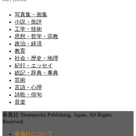
写真集・画集
小説・批評
工学・技術
思想・哲学・宗教
政治・経済
教育
社会・歴史・地理
紀行・エッセイ
総記・辞典・事典
芸術
言語・心理
詩歌・俳句
音楽
春風社 Shumpusha Publishing. Japan. All Rights
Reserved.
春風社について