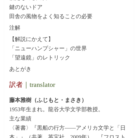
鍵のないドア
田舎の風物をよく知ることの必要
注解
【解説にかえて】
「ニューハンプシャー」の世界
「望遠鏡」のレトリック
あとがき
訳者
｜translator
藤本雅樹（ふじもと・まさき）
1953年生まれ。龍谷大学文学部教授。
主な業績
〈著書〉『黒船の行方――アメリカ文学と「日
本」』（共著、英宝社、2009年）、『フロスト