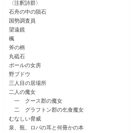
〈注釈詩群〉
石舟の中の隕石
国勢調査員
望遠鏡
楓
斧の柄
丸砥石
ポールの女房
野ブドウ
三人目の居場所
二人の魔女
一 クース郡の魔女
二 グラフトン郡の乞食魔女
むなしい脅威
泉、瓶、ロバの耳と何冊かの本