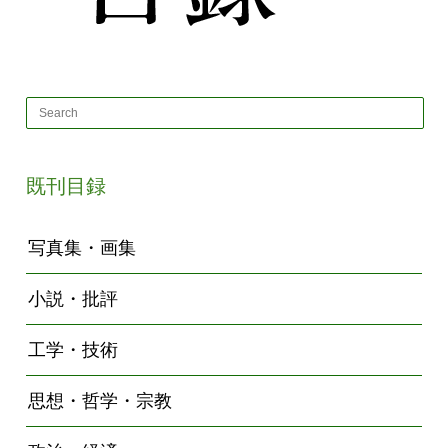
既刊目録
写真集・画集
小説・批評
工学・技術
思想・哲学・宗教