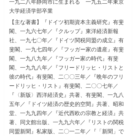
一九二八年静岡市に生まれる 一九五二年東京
大学経済学部卒業
【主な著書】『ドイツ初期資本主義研究』有斐
閣、一九六七年／『クルップ』東洋経済新報
社、一九七〇年／『ドイツ関税同盟の成立』有
斐閣、一九七四年／『フッガー家の遺産』有斐
閣、一九八九年／『フッガー家の時代』有斐
閣、一九九八年／『フリードリッヒ・リストと
彼の時代』有斐閣、二〇〇三年／『晩年のフリ
ードリッヒ・リスト』有斐閣、二〇〇七年／
『〈新版〉西洋経済史』共著、有斐閣、一九八
五年／『ドイツ経済の歴史的空間』共著、昭和
堂、一九九四年／『近代西欧の宗教と経済』共
著、同文館出版、一九九六年／『リストの関税
同盟新聞』私家版、二〇一二年／『「新聞」で