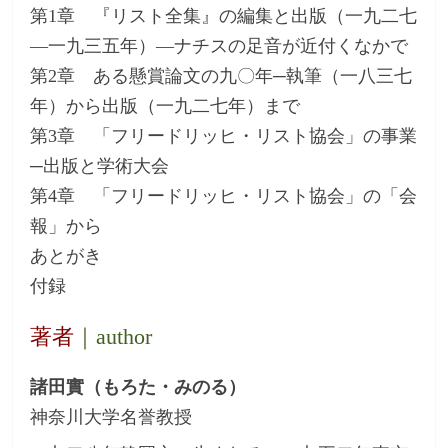
第1章 『リスト全集』の編集と出版（一九二七
―一九三五年）―ナチスの足音が近付くなかで
第2章 ある懸賞論文の九〇年─執筆（一八三七
年）から出版（一九二七年）まで
第3章 「フリードリッヒ・リスト協会」の事業
─出版と学術大会
第4章 「フリードリッヒ・リスト協会」の「会
報」から
あとがき
付録
著者
｜author
諸田實（もろた・みのる）
神奈川大学名誉教授