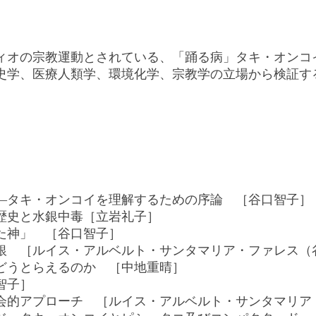
ディオの宗教運動とされている、「踊る病」タキ・オンコ
史学、医療人類学、環境化学、宗教学の立場から検証す
―タキ・オンコイを理解するための序論 ［谷口智子］
歴史と水銀中毒［立岩礼子］
た神」 ［谷口智子］
銀 ［ルイス・アルベルト・サンタマリア・ファレス（
どうとらえるのか ［中地重晴］
智子］
会的アプローチ ［ルイス・アルベルト・サンタマリア