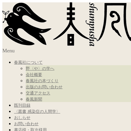
Menu
春風社について
野〈や〉の学へ
会社概要
春風社の本づくり
出版のお問い合わせ
交通アクセス
春風新聞
既刊目録
〈叢書 感染症の人間学〉
おしらせ
お問い合わせ
書店様・取次様用