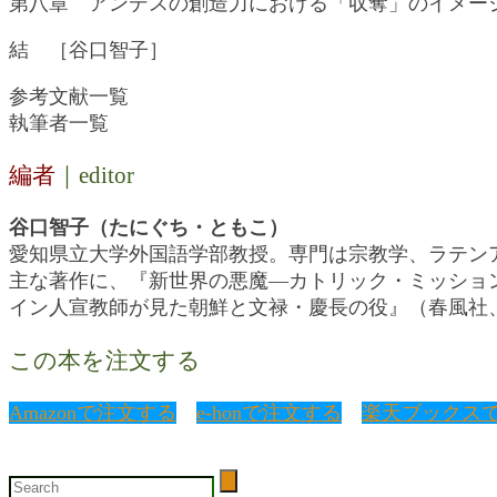
第八章 アンデスの創造力における「収奪」のイメー
結 ［谷口智子］
参考文献一覧
執筆者一覧
編者
｜editor
谷口智子（たにぐち・ともこ）
愛知県立大学外国語学部教授。専門は宗教学、ラテン
主な著作に、『新世界の悪魔―カトリック・ミッション
イン人宣教師が見た朝鮮と文禄・慶長の役』（春風社、
この本を注文する
Amazonで注文する
e-honで注文する
楽天ブックス