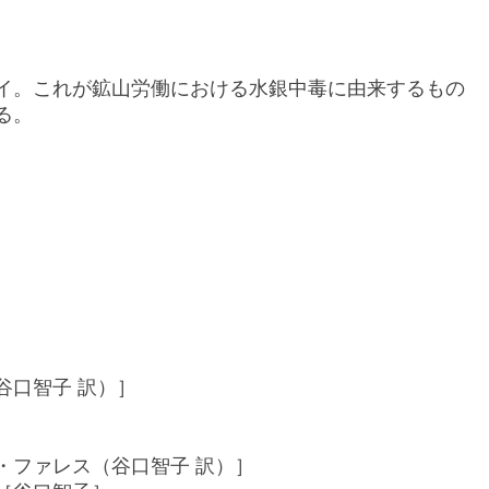
イ。これが鉱山労働における水銀中毒に由来するもの
る。
谷口智子 訳）］
・ファレス（谷口智子 訳）］