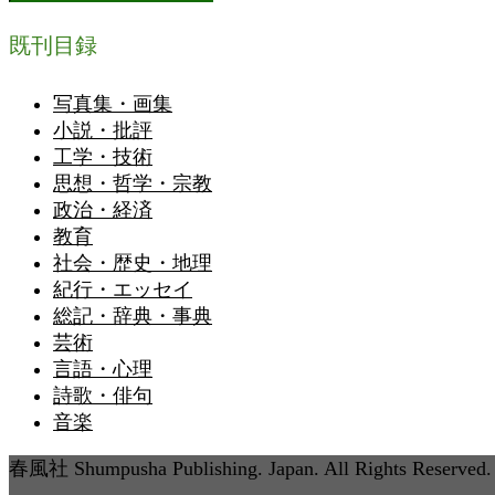
既刊目録
写真集・画集
小説・批評
工学・技術
思想・哲学・宗教
政治・経済
教育
社会・歴史・地理
紀行・エッセイ
総記・辞典・事典
芸術
言語・心理
詩歌・俳句
音楽
春風社 Shumpusha Publishing. Japan. All Rights Reserved.