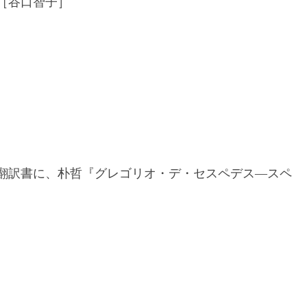
［谷口智子］
、翻訳書に、朴哲『グレゴリオ・デ・セスペデス―スペ