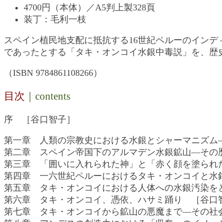
4700円（本体）／A5判上製328頁
装丁：毛利一枝
スペイン植民地支配に抵抗する16世紀ペルーのイン
であったとする「タキ・オンコイ水銀中毒説」を、歴
（ISBN 9784861108266）
目次
｜contents
序 ［谷口智子］
第一章 人類の宗教史における水銀とシャーマニズム
第二章 スペイン帝国下のアルマデン水銀鉱山―その
第三章 「囲いに入れられた神」と「赤く顔を塗られ
第四章 一六世紀ペルーにおけるタキ・オンコイと水
第五章 タキ・オンコイにおける人体への水銀汚染を
第六章 タキ・オンコイ、憑依、ハサミ踊り ［谷口
第七章 タキ・オンコイから鉱山の悪魔まで―その社