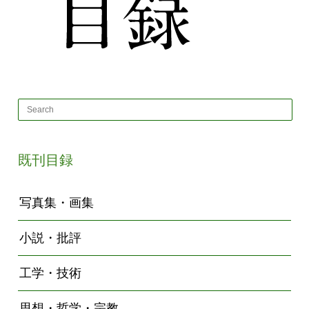
既刊目録
写真集・画集
小説・批評
工学・技術
思想・哲学・宗教