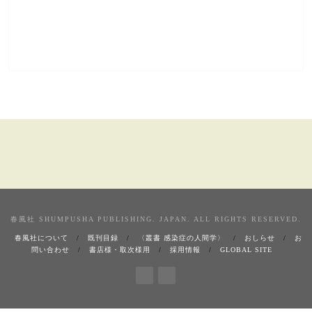
春風社 SHUMPUSHA PUBLISHING. JAPAN. ALL RIGHTS RESERVED.
春風社について
既刊目録
〈叢書 感染症の人間学〉
おしらせ
お
問い合わせ
書店様・取次様用
採用情報
GLOBAL SITE