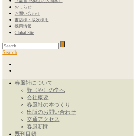
〈叢書 感染症の人間学〉
おしらせ
お問い合わせ
書店様・取次様用
採用情報
Global Site
Search
春風社について
野〈や〉の学へ
会社概要
春風社の本づくり
出版のお問い合わせ
交通アクセス
春風新聞
既刊目録