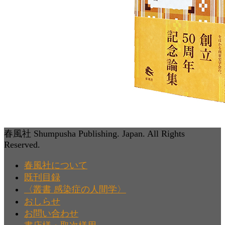
春風社 Shumpusha Publishing. Japan. All Rights
Reserved.
春風社について
既刊目録
〈叢書 感染症の人間学〉
おしらせ
お問い合わせ