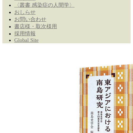
〈叢書 感染症の人間学〉
おしらせ
お問い合わせ
書店様・取次様用
採用情報
Global Site