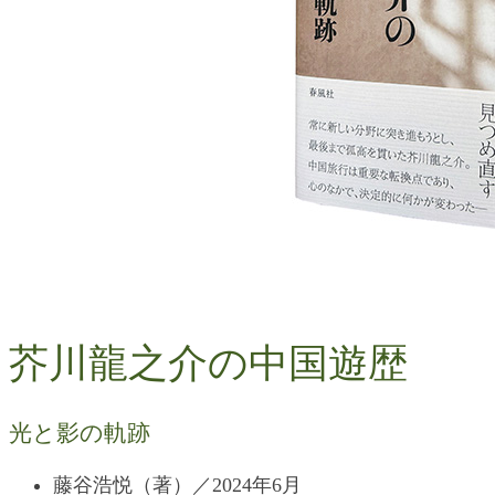
芥川龍之介の中国遊歴
光と影の軌跡
藤谷浩悦（著）／2024年6月