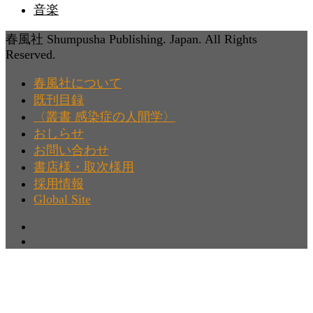
音楽
春風社 Shumpusha Publishing. Japan. All Rights
Reserved.
春風社について
既刊目録
〈叢書 感染症の人間学〉
おしらせ
お問い合わせ
書店様・取次様用
採用情報
Global Site