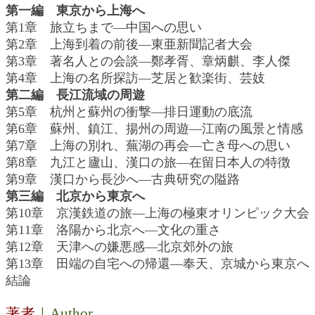
第一編 東京から上海へ
第1章 旅立ちまで―中国への思い
第2章 上海到着の前後―東亜新聞記者大会
第3章 著名人との会談―鄭孝胥、章炳麒、李人傑
第4章 上海の名所探訪―芝居と歓楽街、芸妓
第二編 長江流域の周遊
第5章 杭州と蘇州の衝撃―排日運動の底流
第6章 蘇州、鎮江、揚州の周遊―江南の風景と情感
第7章 上海の別れ、蕪湖の再会―亡き母への思い
第8章 九江と廬山、漢口の旅―在留日本人の特徴
第9章 漢口から長沙へ―古典研究の隘路
第三編 北京から東京へ
第10章 京漢鉄道の旅―上海の極東オリンピック大会
第11章 洛陽から北京へ―文化の重さ
第12章 天津への嫌悪感―北京郊外の旅
第13章 田端の自宅への帰還―奉天、京城から東京へ
結論
著者
｜Author