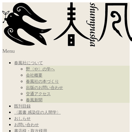
Menu
春風社について
野〈や〉の学へ
会社概要
春風社の本づくり
出版のお問い合わせ
交通アクセス
春風新聞
既刊目録
〈叢書 感染症の人間学〉
おしらせ
お問い合わせ
書店様・取次様用