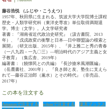
藤谷浩悦 （ふじや・こうえつ）
1957年、秋田県に生まれる。筑波大学大学院博士課程
歴史・人類学研究科（東洋史専攻）単位取得満期退
学。博士（文学）。人文学研究者
著書：『湖南省近代政治史研究』（汲古書院、2013
年）、『戊戌政変の衝撃と日本―日中聯盟論の模索と
展開』（研文出版、2015年）、『井上雅二と秀の青春
（一八九四－一九〇三）―明治時代のアジア主義と女
子教育』（集広舎、2019年）
編著書：（饒懐民との共編）『長沙搶米風潮匯編』
（岳麓書社、2001年）、『良き師と友、塾生に支えら
れて―藤谷正治郎（薫水）とその時代』（非売品、
2017年）
この本を注文する
Amazonで注文する
e-honで注文する
楽天ブックス