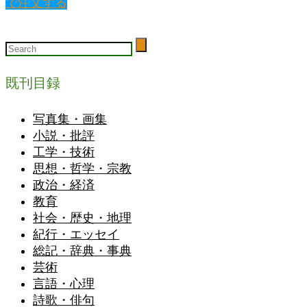
で注文する
既刊目録
写真集・画集
小説・批評
工学・技術
思想・哲学・宗教
政治・経済
教育
社会・歴史・地理
紀行・エッセイ
総記・辞典・事典
芸術
言語・心理
詩歌・俳句