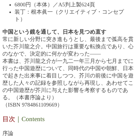
6800円（本体）／A5判上製624頁
装丁：根本眞一（クリエイティブ・コンセプ
ト）
中国という鏡を通して、日本を見つめ直す
常に新しい分野に突き進もうとし、最後まで孤高を貫
いた芥川龍之介。中国旅行は重要な転換点であり、心
のなかで、決定的に何かが変わった――
本書は、芥川龍之介が一九二一年三月から七月までに
行った中国遊歴について、同時代の中国や朝鮮、日本
で起きた出来事に着目しつつ、芥川の前後に中国を遊
歴した人々の記録を参照しながら再現し、あわせてこ
の中国遊歴が芥川に与えた影響を考察するものであ
る。（本書序論より）
（ISBN 9784861109669）
目次
｜Contents
序論