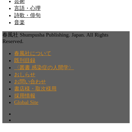
芸術
言語・心理
詩歌・俳句
音楽
春風社 Shumpusha Publishing. Japan. All Rights
Reserved.
春風社について
既刊目録
〈叢書 感染症の人間学〉
おしらせ
お問い合わせ
書店様・取次様用
採用情報
Global Site