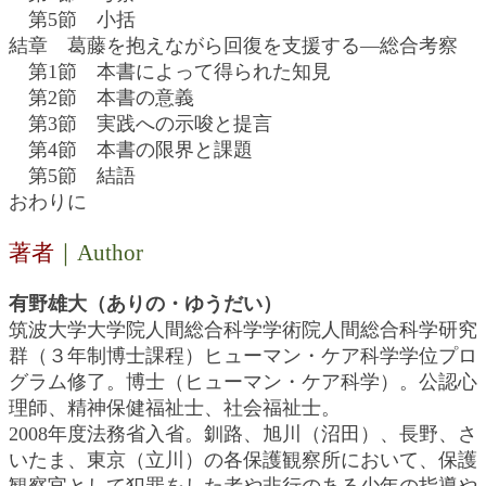
第5節 小括
結章 葛藤を抱えながら回復を支援する―総合考察
第1節 本書によって得られた知見
第2節 本書の意義
第3節 実践への示唆と提言
第4節 本書の限界と課題
第5節 結語
おわりに
著者
｜Author
有野雄大（ありの・ゆうだい）
筑波大学大学院人間総合科学学術院人間総合科学研究
群（３年制博士課程）ヒューマン・ケア科学学位プロ
グラム修了。博士（ヒューマン・ケア科学）。公認心
理師、精神保健福祉士、社会福祉士。
2008年度法務省入省。釧路、旭川（沼田）、長野、さ
いたま、東京（立川）の各保護観察所において、保護