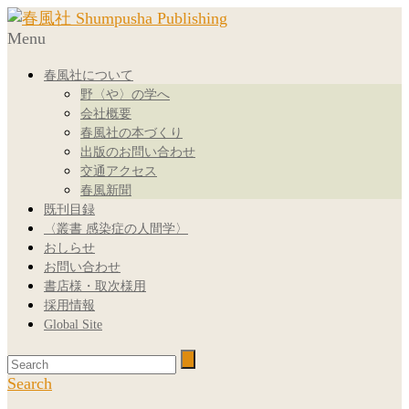
Menu
春風社について
野〈や〉の学へ
会社概要
春風社の本づくり
出版のお問い合わせ
交通アクセス
春風新聞
既刊目録
〈叢書 感染症の人間学〉
おしらせ
お問い合わせ
書店様・取次様用
採用情報
Global Site
Search