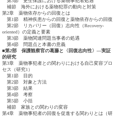
第3節 更生保護における薬物事犯者処遇
補節 海外における薬物犯罪の動向と対策
第2章 薬物依存からの回復とは
第1節 精神疾患からの回復と薬物依存からの回復
第2節 リカバリー（回復）志向性（Recovery-
oriented）の定義と要素
第3節 薬物関連問題当事者の処遇
第4節 問題点と本書の意義
■第2部 保護観察官の葛藤と〈回復志向性〉―実証
的研究
第3章 薬物事犯者との関わりにおける自己変容プロ
セス（研究1）
第1節 目的
第2節 対象と方法
第3節 結果
第4節 考察
第5節 小括
補節 家族との関わりの変容
第4章 薬物事犯者の回復を促進する関わりとは（研