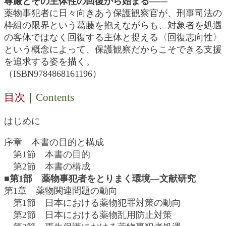
尊厳とその主体性の回復から始まる――
薬物事犯者に日々向きあう保護観察官が、刑事司法の
枠組の限界という葛藤を抱えながらも、対象者を処遇
の客体ではなく回復する主体と捉える〈回復志向性〉
という概念によって、保護観察だからこそできる支援
を追求する姿を描く。
（ISBN9784868161196）
目次
｜Contents
はじめに
序章 本書の目的と構成
第1節 本書の目的
第2節 本書の構成
■第1部 薬物事犯者をとりまく環境―文献研究
第1章 薬物関連問題の動向
第1節 日本における薬物犯罪対策の動向
第2節 日本における薬物乱用防止対策