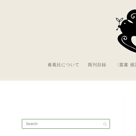
春風社について
既刊目録
〈叢書 