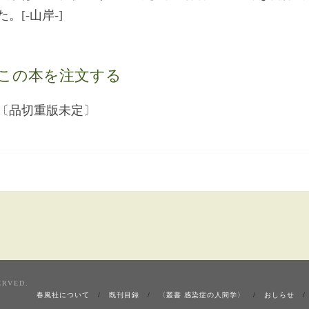
た。[-山岸-]
この本を注文する
〔品切重版未定〕
ERVED.
春風社について
既刊目録
〈叢書 感染症の人間学〉
おしらせ