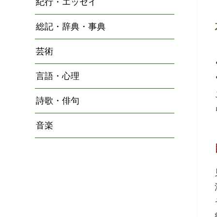
紀行・エッセイ
総記・辞典・事典
芸術
言語・心理
詩歌・俳句
音楽