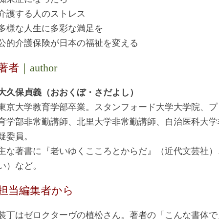
介護する人のストレス
多様な人生に多彩な満足を
公的介護保険が日本の福祉を変える
著者
｜author
大久保貞義（おおくぼ・さだよし）
東京大学教育学部卒業。スタンフォード大学大学院、プ
育学部非常勤講師、北里大学非常勤講師、自治医科大学
疑委員。
主な著書に『老いゆくこころとからだ』（近代文芸社）
い）など。
担当編集者から
装丁はゼロクターヴの植松さん。著者の「こんな書体で