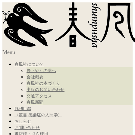
Menu
春風社について
野〈や〉の学へ
会社概要
春風社の本づくり
出版のお問い合わせ
交通アクセス
春風新聞
既刊目録
〈叢書 感染症の人間学〉
おしらせ
お問い合わせ
書店様・取次様用