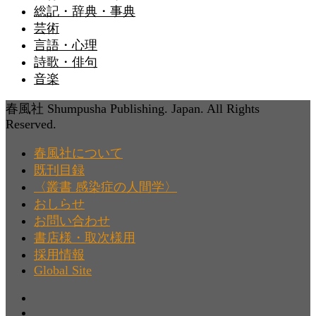
総記・辞典・事典
芸術
言語・心理
詩歌・俳句
音楽
春風社 Shumpusha Publishing. Japan. All Rights
Reserved.
春風社について
既刊目録
〈叢書 感染症の人間学〉
おしらせ
お問い合わせ
書店様・取次様用
採用情報
Global Site