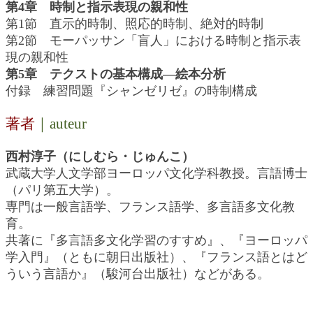
第4章 時制と指示表現の親和性
第1節 直示的時制、照応的時制、絶対的時制
第2節 モーパッサン「盲人」における時制と指示表
現の親和性
第5章 テクストの基本構成―絵本分析
付録 練習問題『シャンゼリゼ』の時制構成
著者
｜auteur
西村淳子（にしむら・じゅんこ）
武蔵大学人文学部ヨーロッパ文化学科教授。言語博士
（パリ第五大学）。
専門は一般言語学、フランス語学、多言語多文化教
育。
共著に『多言語多文化学習のすすめ』、『ヨーロッパ
学入門』（ともに朝日出版社）、『フランス語とはど
ういう言語か』（駿河台出版社）などがある。