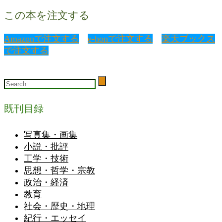
この本を注文する
Amazonで注文する
e-honで注文する
楽天ブックス
で注文する
既刊目録
写真集・画集
小説・批評
工学・技術
思想・哲学・宗教
政治・経済
教育
社会・歴史・地理
紀行・エッセイ