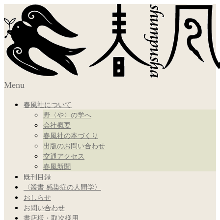
Menu
春風社について
野〈や〉の学へ
会社概要
春風社の本づくり
出版のお問い合わせ
交通アクセス
春風新聞
既刊目録
〈叢書 感染症の人間学〉
おしらせ
お問い合わせ
書店様・取次様用