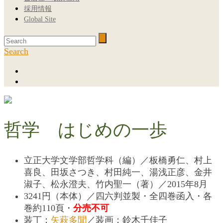
採用情報
Global Site
Search
哲学 はじめの一歩
立正大学文学部哲学科（編）／板橋勇仁、村上
喜良、田坂さつき、村田純一、湯浅正彦、金井
淑子、松永澄夫、竹内聖一（著）／2015年8月
3241円（本体）／四六判並製・全四巻函入・各
巻約110頁・
分売不可
装丁：
矢萩多聞
／装画：鈴木千佳子