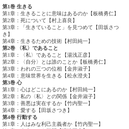
第1巻 生きる
第1章：生きることに意味はあるのか【板橋勇仁】
第2章：死について【村上喜良】
第3章：「生きていること」を見つめて【田坂さつ
き】
第4章：生きるための技術【村田純一】
第2巻 〈私〉であること
第1章：〈私〉であること【湯浅正彦】
第2章：〈自分〉とは誰のことか【板橋勇仁】
第3章：われの三つの位相【金井淑子】
第4章：意味世界を生きる【松永澄夫】
第3巻 心
第1章：心はどこにあるのか【村田純一】
第2章：私の〈私〉との関係【金井淑子】
第3章：善悪は実在するか【竹内聖一】
第4章：愛する【田坂さつき】
第4巻 行動する
第1章：人はみな利己主義者か【竹内聖一】