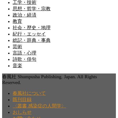
工学・技術
思想・哲学・宗教
政治・経済
教育
社会・歴史・地理
紀行・エッセイ
総記・辞典・事典
芸術
言語・心理
詩歌・俳句
音楽
春風社 Shumpusha Publishing. Japan. All Rights
Reserved.
春風社について
既刊目録
〈叢書 感染症の人間学〉
おしらせ