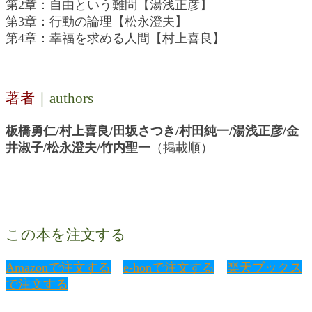
第2章：自由という難問【湯浅正彦】
第3章：行動の論理【松永澄夫】
第4章：幸福を求める人間【村上喜良】
著者
｜authors
板橋勇仁/村上喜良/田坂さつき/村田純一/湯浅正彦/金
井淑子/松永澄夫/竹内聖一
（掲載順）
この本を注文する
Amazonで注文する
e-honで注文する
楽天ブックス
で注文する