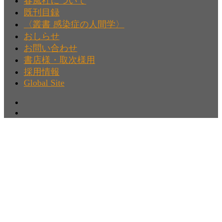
春風社について
既刊目録
〈叢書 感染症の人間学〉
おしらせ
お問い合わせ
書店様・取次様用
採用情報
Global Site