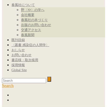
春風社について
野〈や〉の学へ
会社概要
春風社の本づくり
出版のお問い合わせ
交通アクセス
春風新聞
既刊目録
〈叢書 感染症の人間学〉
おしらせ
お問い合わせ
書店様・取次様用
採用情報
Global Site
Search