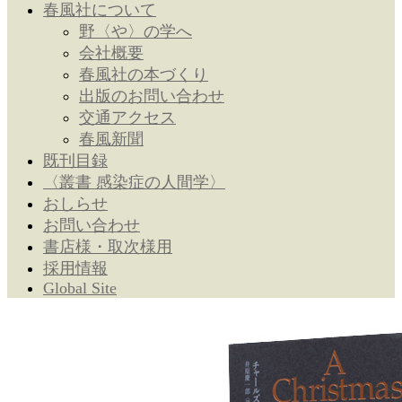
春風社について
野〈や〉の学へ
会社概要
春風社の本づくり
出版のお問い合わせ
交通アクセス
春風新聞
既刊目録
〈叢書 感染症の人間学〉
おしらせ
お問い合わせ
書店様・取次様用
採用情報
Global Site