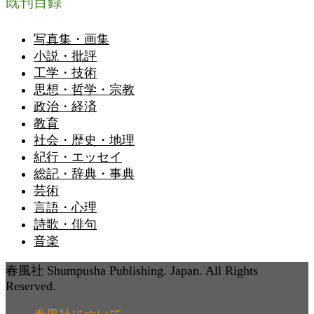
既刊目録
写真集・画集
小説・批評
工学・技術
思想・哲学・宗教
政治・経済
教育
社会・歴史・地理
紀行・エッセイ
総記・辞典・事典
芸術
言語・心理
詩歌・俳句
音楽
春風社 Shumpusha Publishing. Japan. All Rights
Reserved.