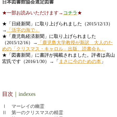
日本図書館協会選定図書
★一部お読みいただけます→
コチラ
★
★「日経新聞」に取り上げられました（2015/12/13）
→
「活字の海で」
★「鹿児島経済新聞」に取り上げられました
（2015/12/16）→
「鹿児島大学教授が新訳 大人のた
めの「クリスマス・キャロル」出版、読書会も」
★「図書新聞」に書評が掲載されました。評者は高山
宏氏です（2016/1/30）→「
まさに今のための本
」
目次
｜indexes
Ⅰ マーレイの幽霊
Ⅱ 第一のクリスマスの精霊