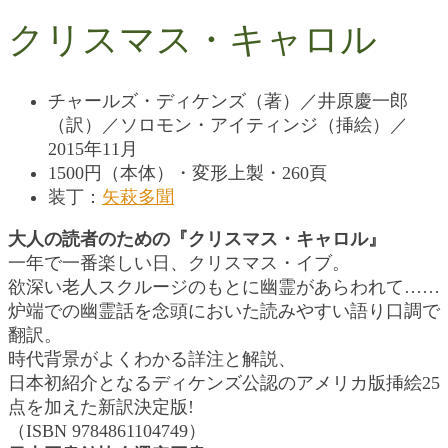
クリスマス・キャロル
チャールズ・ディケンズ（著）／井原慶一郎
（訳）／ソロモン・アイティンジ（挿絵）／
2015年11月
1500円（本体）・変形上製・260頁
装丁：
矢萩多聞
大人の読者のための『クリスマス・キャロル』
一年で一番楽しい日、クリスマス・イブ。
欲深い老人スクルージのもとに幽霊があらわれて……
炉端での幽霊話を念頭においた読みやすい語り口調で
翻訳。
時代背景がよくわかる詳注と解説、
日本初紹介となるディケンズ公認のアメリカ版挿絵25
点を加えた新訳決定版!
（ISBN 9784861104749）