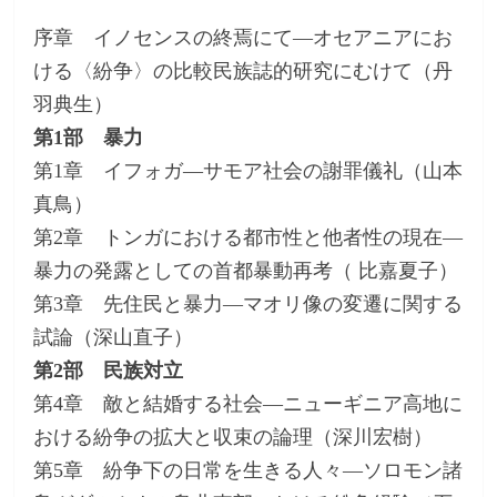
序章 イノセンスの終焉にて―オセアニアにお
ける〈紛争〉の比較民族誌的研究にむけて（丹
羽典生）
第1部 暴力
第1章 イフォガ―サモア社会の謝罪儀礼（山本
真鳥）
第2章 トンガにおける都市性と他者性の現在―
暴力の発露としての首都暴動再考（ 比嘉夏子）
第3章 先住民と暴力―マオリ像の変遷に関する
試論（深山直子）
第2部 民族対立
第4章 敵と結婚する社会―ニューギニア高地に
おける紛争の拡大と収束の論理（深川宏樹）
第5章 紛争下の日常を生きる人々―ソロモン諸