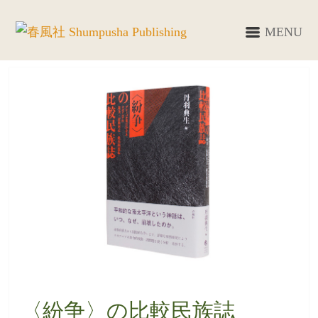
MENU
〈紛争〉の比較民族誌