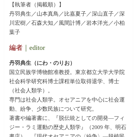
【執筆者（掲載順）】
丹羽典生／山本真鳥／比嘉夏子／深山直子／深
川宏樹／石森大知／風間計博／岩本洋光／小柏
葉子
編者
｜editor
丹羽典生（にわ・のりお）
国立民族学博物館准教授。東京都立大学大学院
社会科学研究科博士課程単位取得退学、博士
（社会人類学）。
専門は社会人類学。オセアニアを中心に社会運
動、紛争、少数民族について研究。
著書や編著書に、『脱伝統としての開発―フィ
ジー・ラミ運動の歴史人類学』（2009 年、明石
書店）、『現代オセアニアの〈紛争〉―脱植民