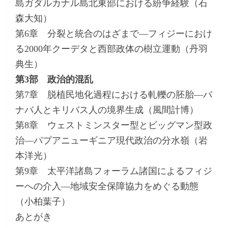
島ガダルカナル島北東部における紛争経験（石
森大知）
第6章 分裂と統合のはざまで―フィジーにおけ
る2000年クーデタと西部政体の樹立運動（丹羽
典生）
第3部 政治的混乱
第7章 脱植民地化過程における軋轢の胚胎―バ
ナバ人とキリバス人の境界生成（風間計博）
第8章 ウェストミンスター型とビッグマン型政
治―パプアニューギニア現代政治の分水嶺（岩
本洋光）
第9章 太平洋諸島フォーラム諸国によるフィジ
ーへの介入―地域安全保障協力をめぐる動態
（小柏葉子）
あとがき