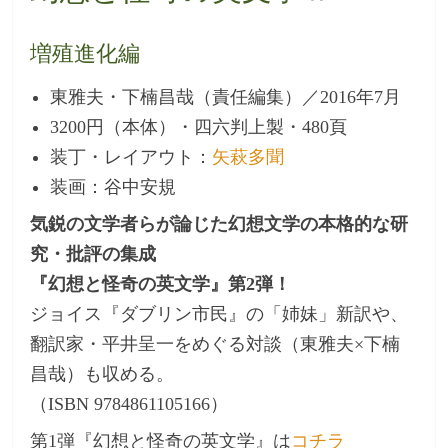
増殖進化編
東雅夫・下楠昌哉（責任編集）／2016年7月
3200円（本体）・四六判上製・480頁
装丁・レイアウト：
矢萩多聞
装画：谷中安規
気鋭の文学者らが論じた幻想文学の本格的な研
究・批評の集成
『幻想と怪奇の英文学』第2弾！
ジョイス『ダブリン市民』の「姉妹」新訳や、
翻訳家・平井呈一をめぐる対談（東雅夫×下楠
昌哉）も収める。
（ISBN 9784861105166）
第1弾『幻想と怪奇の英文学』は
コチラ