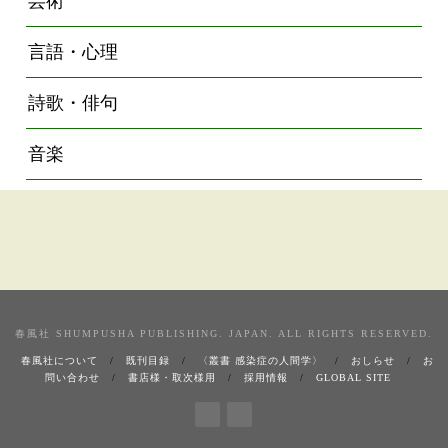
芸術
言語・心理
詩歌・俳句
音楽
春風社 SHUMPUSHA PUBLISHING. JAPAN. ALL RIGHTS RESERVED.
春風社について
既刊目録
〈叢書 感染症の人間学〉
おしらせ
お
問い合わせ
書店様・取次様用
採用情報
GLOBAL SITE