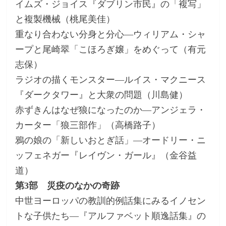
イムズ・ジョイス『ダブリン市民』の「複写」
と複製機械（桃尾美佳）
重なり合わない分身と分心―ウィリアム・シャ
ープと尾崎翠「こほろぎ嬢」をめぐって（有元
志保）
ラジオの描くモンスター―ルイス・マクニース
『ダークタワー』と大衆の問題（川島健）
赤ずきんはなぜ狼になったのか―アンジェラ・
カーター「狼三部作」（高橋路子）
鴉の娘の「新しいおとぎ話」―オードリー・ニ
ッフェネガー『レイヴン・ガール』（金谷益
道）
第3部 災疫のなかの奇跡
中世ヨーロッパの教訓的例話集にみるイノセン
トな子供たち―『アルファベット順逸話集』の