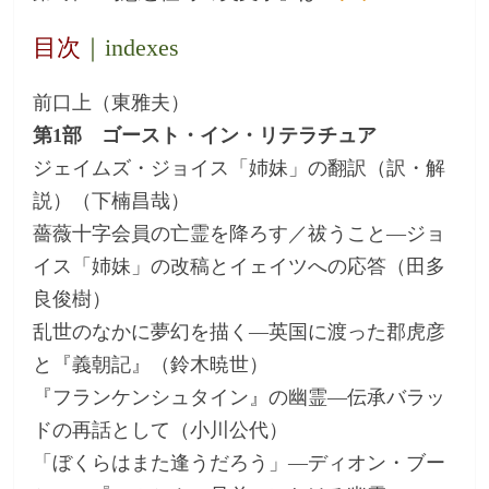
目次
｜indexes
前口上（東雅夫）
第1部 ゴースト・イン・リテラチュア
ジェイムズ・ジョイス「姉妹」の翻訳（訳・解
説）（下楠昌哉）
薔薇十字会員の亡霊を降ろす／祓うこと―ジョ
イス「姉妹」の改稿とイェイツへの応答（田多
良俊樹）
乱世のなかに夢幻を描く―英国に渡った郡虎彦
と『義朝記』（鈴木暁世）
『フランケンシュタイン』の幽霊―伝承バラッ
ドの再話として（小川公代）
「ぼくらはまた逢うだろう」―ディオン・ブー