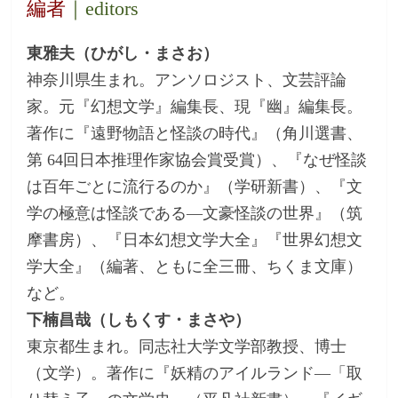
編者
｜editors
東雅夫（ひがし・まさお）
神奈川県生まれ。アンソロジスト、文芸評論
家。元『幻想文学』編集長、現『幽』編集長。
著作に『遠野物語と怪談の時代』（角川選書、
第 64回日本推理作家協会賞受賞）、『なぜ怪談
は百年ごとに流行るのか』（学研新書）、『文
学の極意は怪談である―文豪怪談の世界』（筑
摩書房）、『日本幻想文学大全』『世界幻想文
学大全』（編著、ともに全三冊、ちくま文庫）
など。
下楠昌哉（しもくす・まさや）
東京都生まれ。同志社大学文学部教授、博士
（文学）。著作に『妖精のアイルランド―「取