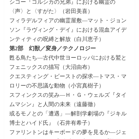
シコー『コルシカの兄弟』における幽霊の
〈声〉と〈すがた〉（岩田美喜）
フィラデルフィアの幽霊屋敷―マット・ジョン
ソン『ラヴィング・デイ』における混血アイデ
ンティティの呪縛と解放（白川恵子）
第2部 幻獣／変身／テクノロジー
甦る鳥たち―古代中世ヨーロッパにおける鷲と
フェニックスの描写（大沼由布）
クエスティング・ビーストの探求―トマス・マ
ロリーの不思議な動物（小宮真樹子）
スフィンクスの笑み―Ｈ・Ｇ・ウェルズ『タイ
ムマシン』と人間の未来（遠藤徹）
或るモノとの「遭遇」―解剖学劇場の『ジキル
博士とハイド氏』（石井有希子）
ファリントンはキーボードの夢を見るか―ジェ