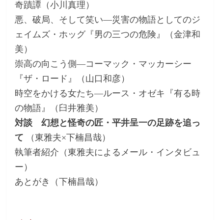
奇蹟譚（小川真理）
悪、破局、そして笑い―災害の物語としてのジ
ェイムズ・ホッグ『男の三つの危険』（金津和
美）
崇高の向こう側―コーマック・マッカーシー
『ザ・ロード』（山口和彦）
時空をかける女たち―ルース・オゼキ『有る時
の物語』（臼井雅美）
対談 幻想と怪奇の匠・平井呈一の足跡を追っ
て
（東雅夫×下楠昌哉）
執筆者紹介（東雅夫によるメール・インタビュ
ー）
あとがき（下楠昌哉）