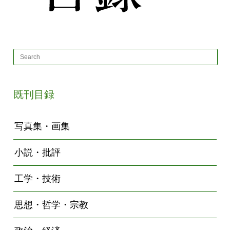
既刊目録
写真集・画集
小説・批評
工学・技術
思想・哲学・宗教