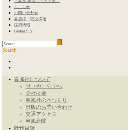
〈叢書 感染症の人間学〉
おしらせ
お問い合わせ
書店様・取次様用
採用情報
Global Site
Search
春風社について
野〈や〉の学へ
会社概要
春風社の本づくり
出版のお問い合わせ
交通アクセス
春風新聞
既刊目録