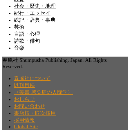
社会・歴史・地理
紀行・エッセイ
総記・辞典・事典
芸術
言語・心理
詩歌・俳句
音楽
春風社 Shumpusha Publishing. Japan. All Rights
Reserved.
春風社について
既刊目録
〈叢書 感染症の人間学〉
おしらせ
お問い合わせ
書店様・取次様用
採用情報
Global Site