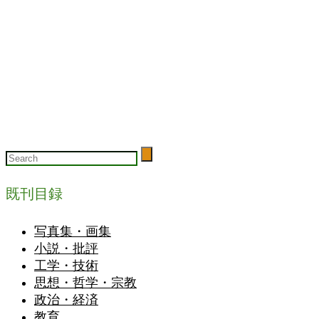
既刊目録
写真集・画集
小説・批評
工学・技術
思想・哲学・宗教
政治・経済
教育