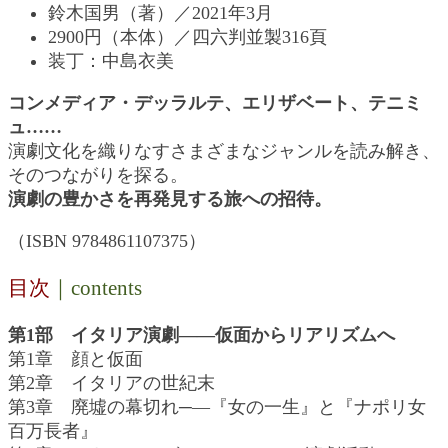
鈴木国男（著）／2021年3月
2900円（本体）／四六判並製316頁
装丁：中島衣美
コンメディア・デッラルテ、エリザベート、テニミ
ュ……
演劇文化を織りなすさまざまなジャンルを読み解き、
そのつながりを探る。
演劇の豊かさを再発見する旅への招待。
（ISBN 9784861107375）
目次
｜contents
第1部 イタリア演劇――仮面からリアリズムへ
第1章 顔と仮面
第2章 イタリアの世紀末
第3章 廃墟の幕切れ─―『女の一生』と『ナポリ女
百万長者』