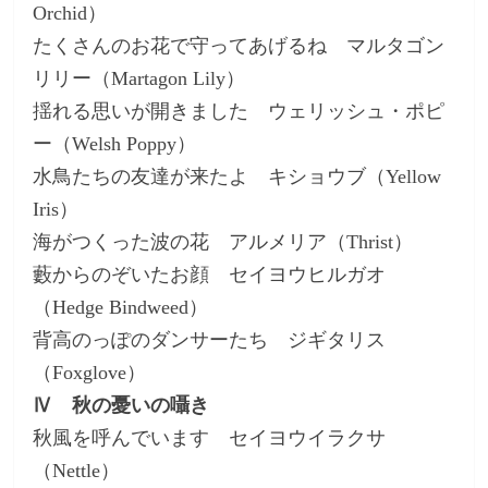
Orchid）
たくさんのお花で守ってあげるね マルタゴン
リリー（Martagon Lily）
揺れる思いが開きました ウェリッシュ・ポピ
ー（Welsh Poppy）
水鳥たちの友達が来たよ キショウブ（Yellow
Iris）
海がつくった波の花 アルメリア（Thrist）
藪からのぞいたお顔 セイヨウヒルガオ
（Hedge Bindweed）
背高のっぽのダンサーたち ジギタリス
（Foxglove）
Ⅳ 秋の憂いの囁き
秋風を呼んでいます セイヨウイラクサ
（Nettle）