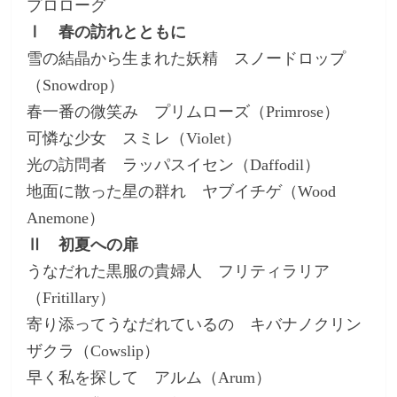
プロローグ
Ⅰ 春の訪れとともに
雪の結晶から生まれた妖精 スノードロップ
（Snowdrop）
春一番の微笑み プリムローズ（Primrose）
可憐な少女 スミレ（Violet）
光の訪問者 ラッパスイセン（Daffodil）
地面に散った星の群れ ヤブイチゲ（Wood
Anemone）
Ⅱ 初夏への扉
うなだれた黒服の貴婦人 フリティラリア
（Fritillary）
寄り添ってうなだれているの キバナノクリン
ザクラ（Cowslip）
早く私を探して アルム（Arum）