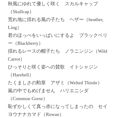
秋風にゆれて優しく咲く スカルキャップ
（Skullcap）
荒れ地に揺れる風の子たち ヘザー（heather,
Ling）
君のほっぺをいっぱいにするよ ブラックベリ
ー（Blackberry）
揺れるレースの帽子たち ノラニンジン（Wild
Carrot）
ひっそりと咲く姿への賛歌 イトシャジン
（Harebell）
たくましさの勲章 アザミ（Welted Thistle）
嵐の中でもめげません ハリエニシダ
（Common Gorse）
恥ずかしくて真っ赤になってしまったの セイ
ヨウナナカマド（Rowan）