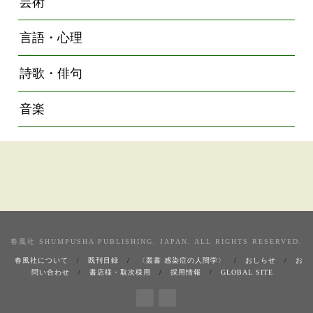
芸術
言語・心理
詩歌・俳句
音楽
春風社 SHUMPUSHA PUBLISHING. JAPAN. ALL RIGHTS RESERVED.
春風社について
既刊目録
〈叢書 感染症の人間学〉
おしらせ
お
問い合わせ
書店様・取次様用
採用情報
GLOBAL SITE