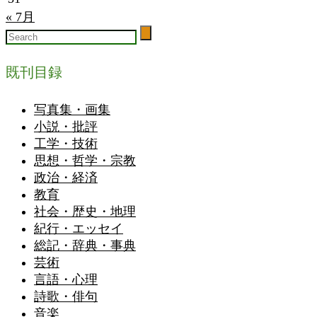
« 7月
既刊目録
写真集・画集
小説・批評
工学・技術
思想・哲学・宗教
政治・経済
教育
社会・歴史・地理
紀行・エッセイ
総記・辞典・事典
芸術
言語・心理
詩歌・俳句
音楽