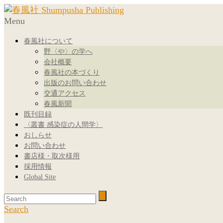
Menu
春風社について
野〈や〉の学へ
会社概要
春風社の本づくり
出版のお問い合わせ
交通アクセス
春風新聞
既刊目録
〈叢書 感染症の人間学〉
おしらせ
お問い合わせ
書店様・取次様用
採用情報
Global Site
Search