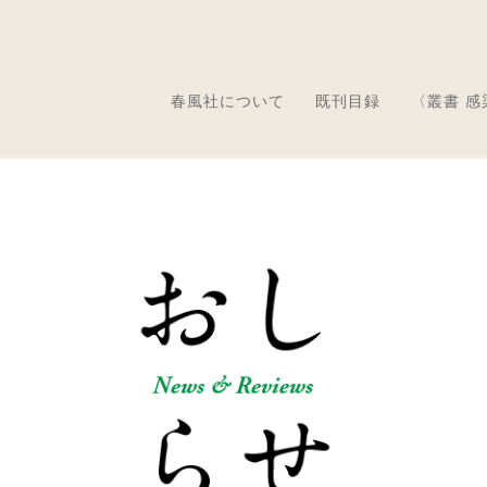
春風社について
既刊目録
〈叢書 