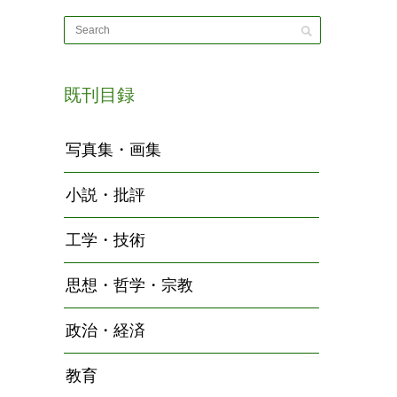
既刊目録
写真集・画集
小説・批評
工学・技術
思想・哲学・宗教
政治・経済
教育