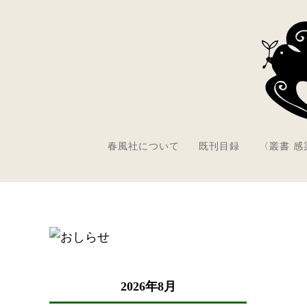
春風社について
既刊目録
〈叢書 
2026年8月