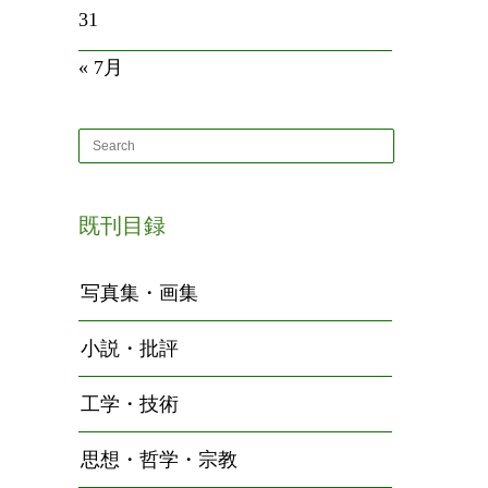
31
« 7月
既刊目録
写真集・画集
小説・批評
工学・技術
思想・哲学・宗教