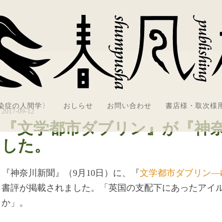
感染症の人間学〉
おしらせ
お問い合わせ
書店様・取次様
2017-09-12
『文学都市ダブリン』が『神
した。
『神奈川新聞』（9月10日）に、『
文学都市ダブリン―
書評が掲載されました。「英国の支配下にあったアイ
か」。