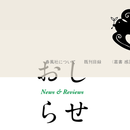
春風社について
既刊目録
〈叢書 