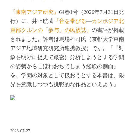
『東南アジア研究』
64巻1号（2026年7月31日発
行）に、井上航著
『音を帯びる―カンボジア北
東部クルンの「参与」の民族誌』
の書評が掲載
されました。評者は馬場雄司氏（京都大学東南
アジア地域研究研究所連携教授）です。「『対
象を明晰に捉えて厳密に分析しようとする学問
の姿勢からこぼれおちてしまう経験の側面』
を、学問の対象として扱おうとする本書は、限
界を意識しつつも挑戦的な作品といえよう」
2026-07-27