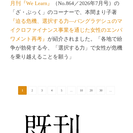
月刊『We Learn』
（No.864／2026年7月号）の
「ざ・ぶっく」のコーナーで、本間まり子著
『迫る危機、選択する力―バングラデシュのマ
イクロファイナンス事業を通じた女性のエンパ
ワメント再考』
が紹介されました。「各地で紛
争が勃発する今、「選択する力」で女性が危機
を乗り越えることを願う」
1
2
3
4
5
...
10
20
30
...