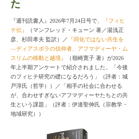
た
『週刊読書人』2026年7月24日号で、
『フィヒ
テ伝』
（マンフレッド・キューン 著／湯浅正
彦、杉田孝夫 監訳）／
『同化ではない共生を
―ディアスポラの信仰者、アフマディーヤ・ム
スリムの移動と越境』
（嶺崎寛子 著）が2026
年上半期アンケートで紹介されました。「今後
のフィヒテ研究の礎になるだろう」（評者：城
戸淳氏（哲学））／「相手の社会に合わせる
が、合わせすぎないアフマディーヤたちとの共
生という課題」（評者：伊達聖伸氏（宗教学・
地域研究））