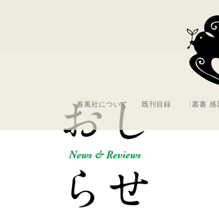
春風社について
既刊目録
〈叢書 