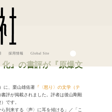
用
採用情報
Global Site
）化』の書評が『原爆文
月）に、栗山雄佑著
『〈怒り〉の文学（テ
の書評が掲載されました。評者は後山剛毅
校）です。
から到来する〈声〉に耳を傾ける」／「こ