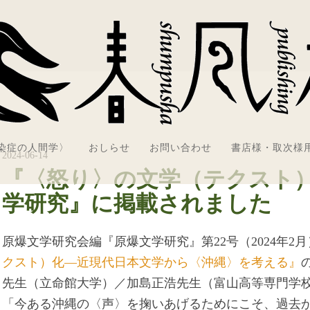
感染症の人間学〉
おしらせ
お問い合わせ
書店様・取次様
2024-06-14
『〈怒り〉の文学（テクスト
学研究』に掲載されました
原爆文学研究会編『原爆文学研究』第22号（2024年2
クスト）化―近現代日本文学から〈沖縄〉を考える』
先生（立命館大学）／加島正浩先生（富山高等専門学
「今ある沖縄の〈声〉を掬いあげるためにこそ、過去