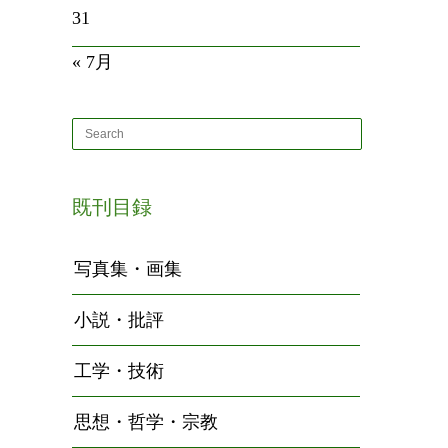
31
« 7月
既刊目録
写真集・画集
小説・批評
工学・技術
思想・哲学・宗教