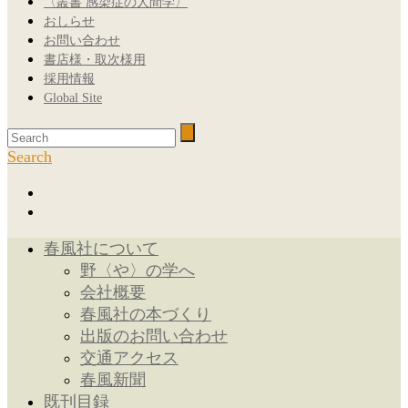
〈叢書 感染症の人間学〉
おしらせ
お問い合わせ
書店様・取次様用
採用情報
Global Site
Search
春風社について
野〈や〉の学へ
会社概要
春風社の本づくり
出版のお問い合わせ
交通アクセス
春風新聞
既刊目録