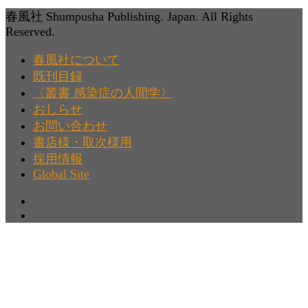
春風社 Shumpusha Publishing. Japan. All Rights
Reserved.
春風社について
既刊目録
〈叢書 感染症の人間学〉
おしらせ
お問い合わせ
書店様・取次様用
採用情報
Global Site