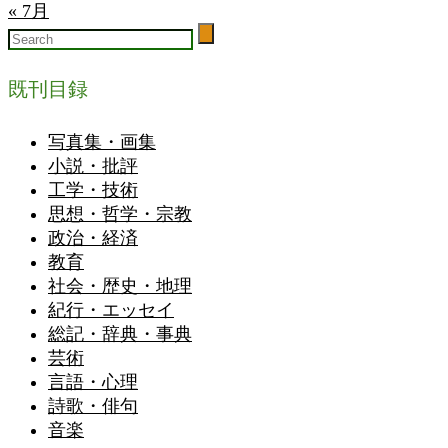
« 7月
既刊目録
写真集・画集
小説・批評
工学・技術
思想・哲学・宗教
政治・経済
教育
社会・歴史・地理
紀行・エッセイ
総記・辞典・事典
芸術
言語・心理
詩歌・俳句
音楽