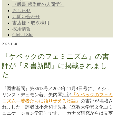
〈叢書 感染症の人間学〉
おしらせ
お問い合わせ
書店様・取次様用
採用情報
Global Site
2023-11-01
『ケベックのフェミニズム』の書
評が『図書新聞』に掲載されまし
た
『図書新聞』第3613号／2023年11月4日号に、ミシュ
リンヌ・デュモン著、矢内琴江訳
『ケベックのフェミ
ニズム―若者たちに語り伝える物語』
の書評が掲載さ
れました。評者は小倉和子先生（立教大学異文化コミ
ュニケーション学部）です。「カナダ研究からは見落